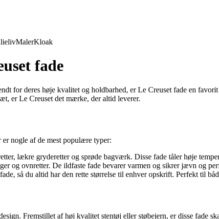
lieliv
Maler
Kloak
euset fade
Kendt for deres høje kvalitet og holdbarhed, er Le Creuset fade en favo
sæt, er Le Creuset det mærke, der altid leverer.
er er nogle af de mest populære typer:
inretter, lækre gryderetter og sprøde bagværk. Disse fade tåler høje temp
ger og ovnretter. De ildfaste fade bevarer varmen og sikrer jævn og perf
ade, så du altid har den rette størrelse til enhver opskrift. Perfekt til b
ign. Fremstillet af høj kvalitet stentøj eller støbejern, er disse fade sk