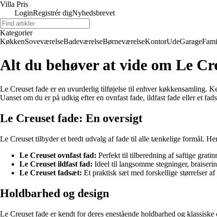
Villa Pris
Login
Registrér dig
Nyhedsbrevet
Kategorier
Køkken
Soveværelse
Badeværelse
Børneværelse
Kontor
Ude
Garage
Fami
Alt du behøver at vide om Le Cr
Le Creuset fade er en uvurderlig tilføjelse til enhver køkkensamling. 
Uanset om du er på udkig efter en ovnfast fade, ildfast fade eller et fad
Le Creuset fade: En oversigt
Le Creuset tilbyder et bredt udvalg af fade til alle tænkelige formål. H
Le Creuset ovnfast fad:
Perfekt til tilberedning af saftige grat
Le Creuset ildfast fad:
Ideel til langsomme stegninger, braiserin
Le Creuset fadsæt:
Et praktisk sæt med forskellige størrelser af f
Holdbarhed og design
Le Creuset fade er kendt for deres enestående holdbarhed og klassiske des