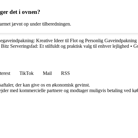
ger det i ovnen?
 varmet jævnt op under tilberedningen.
legaveindpakning: Kreative Ideer til Flot og Personlig Gaveindpakning
 Bitz Serveringsfad: Et stilfuldt og praktisk valg til enhver lejlighed
•
Gu
terest
TikTok
Mail
RSS
saftaler, der kan give os en økonomisk gevinst.
jder med kommercielle partnere og modtager muligvis betaling ved køb.