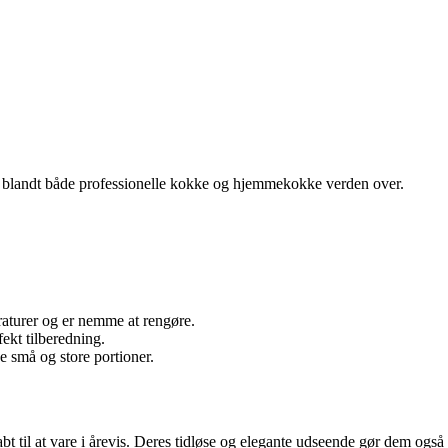
rit blandt både professionelle kokke og hjemmekokke verden over.
eraturer og er nemme at rengøre.
ekt tilberedning.
åde små og store portioner.
abt til at vare i årevis. Deres tidløse og elegante udseende gør dem også