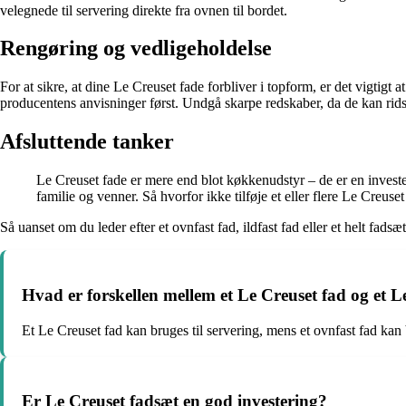
velegnede til servering direkte fra ovnen til bordet.
Rengøring og vedligeholdelse
For at sikre, at dine Le Creuset fade forbliver i topform, er det vigtigt
producentens anvisninger først. Undgå skarpe redskaber, da de kan rids
Afsluttende tanker
Le Creuset fade er mere end blot køkkenudstyr – de er en invester
familie og venner. Så hvorfor ikke tilføje et eller flere Le Creuse
Så uanset om du leder efter et ovnfast fad, ildfast fad eller et helt fads
Hvad er forskellen mellem et Le Creuset fad og et L
Et Le Creuset fad kan bruges til servering, mens et ovnfast fad kan
Er Le Creuset fadsæt en god investering?