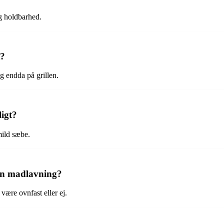
ng holdbarhed.
t?
g endda på grillen.
igt?
mild sæbe.
min madlavning?
være ovnfast eller ej.