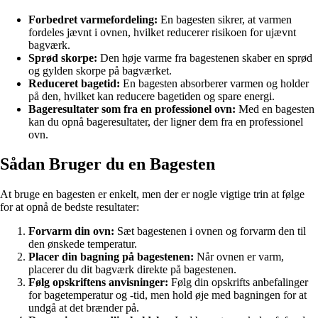
Forbedret varmefordeling:
En bagesten sikrer, at varmen
fordeles jævnt i ovnen, hvilket reducerer risikoen for ujævnt
bagværk.
Sprød skorpe:
Den høje varme fra bagestenen skaber en sprød
og gylden skorpe på bagværket.
Reduceret bagetid:
En bagesten absorberer varmen og holder
på den, hvilket kan reducere bagetiden og spare energi.
Bageresultater som fra en professionel ovn:
Med en bagesten
kan du opnå bageresultater, der ligner dem fra en professionel
ovn.
Sådan Bruger du en Bagesten
At bruge en bagesten er enkelt, men der er nogle vigtige trin at følge
for at opnå de bedste resultater:
Forvarm din ovn:
Sæt bagestenen i ovnen og forvarm den til
den ønskede temperatur.
Placer din bagning på bagestenen:
Når ovnen er varm,
placerer du dit bagværk direkte på bagestenen.
Følg opskriftens anvisninger:
Følg din opskrifts anbefalinger
for bagetemperatur og -tid, men hold øje med bagningen for at
undgå at det brænder på.