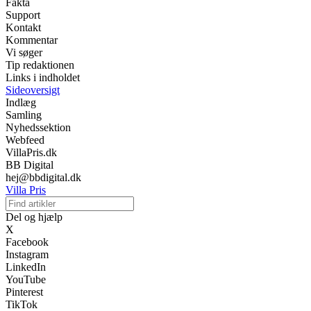
Fakta
Support
Kontakt
Kommentar
Vi søger
Tip redaktionen
Links i indholdet
Sideoversigt
Indlæg
Samling
Nyhedssektion
Webfeed
VillaPris.dk
BB Digital
hej@bbdigital.dk
Villa Pris
Del og hjælp
X
Facebook
Instagram
LinkedIn
YouTube
Pinterest
TikTok