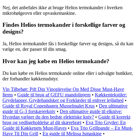
Nej, det anbefales ikke at bruge Helios termokander i hverken
mikrobølgeovn eller opvaskemaskine.
Findes Helios termokander i forskellige farver og
designs?
Ja, Helios termokander fås i forskellige farver og designs, så du kan
vælge en, der passer til din smag.
Hvor kan jeg købe en Helios termokande?
Du kan købe en Helios termokande online eller i udvalgte butikker,
der forhandler køkkenudstyr.
Vin Tilbehør: Pift Din Vinoplevelse Op Med Disse Must-Have
Items
•
Guide til brug af GEFU mandolinjern
•
Køkkentekstiler:
Grydelapper, Grydehandsker og Forklæder til enhver lejlighed
•
Guide til Royal Copenhagen Musselmalet Krus
•
Den ultimative
guide til G-3 forskærerkniv
•
Den ultimative guide til elknive:
Hvordan vælger du den bedste elektriske kniv?
•
Guide til korrekt
brug og vedligeholdelse af dit skærebræt
•
Eva Trio Gryder: En
Guide til Køkkenets Must-Haves
•
Eva Trio Grillpande – En Must-
Have Til Din Grill
•
En guide til Melissa Ismaskine
•