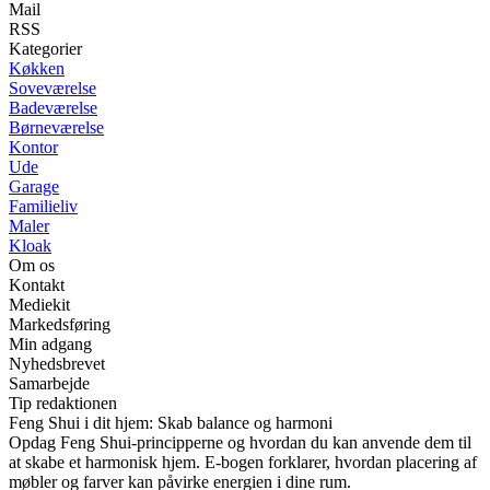
Mail
RSS
Kategorier
Køkken
Soveværelse
Badeværelse
Børneværelse
Kontor
Ude
Garage
Familieliv
Maler
Kloak
Om os
Kontakt
Mediekit
Markedsføring
Min adgang
Nyhedsbrevet
Samarbejde
Tip redaktionen
Feng Shui i dit hjem: Skab balance og harmoni
Opdag Feng Shui-principperne og hvordan du kan anvende dem til
at skabe et harmonisk hjem. E-bogen forklarer, hvordan placering af
møbler og farver kan påvirke energien i dine rum.