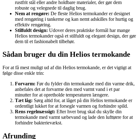
rustfrit stål eller andre holdbare materialer, der gør dem
robuste og velegnede til daglig brug.
Nem at rengøre:
De fleste Helios termokander er designet
med rengøring i tankerne og kan nemt adskilles for hurtig og
effektiv rengøring.
Stilfuldt design:
Udover deres praktiske formål har mange
Helios termokander også et stilfuldt og elegant design, der gør
dem til et fashionabelt tilbehør.
Sådan bruger du din Helios termokande
For at få mest muligt ud af din Helios termokande, er det vigtigt at
følge disse enkle trin:
Forvarm:
Før du fylder din termokande med din varme drik,
anbefales det at forvarme den med varmt vand i et par
minutter for at opretholde temperaturen længere.
Tæt låg:
Sørg altid for, at låget på din Helios termokande er
ordentligt lukket for at forsegle varmen og forhindre spild.
Rens regelmæssigt:
Efter hver brug skal du skylle din
termokande med varmt sæbevand og lade den lufttørre for at
forhindre bakterievækst.
Afrunding