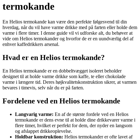
termokande
En Helios termokande kan være den perfekte følgesvend til din
hverdag, når du vil have varme drikke med på farten eller holde dem
varme i flere timer. I denne guide vil vi udforske alt, du behøver at
vide om Helios termokander og hvorfor de er en uundværlig del af
enhver kaffedrikkers arsenal.
Hvad er en Helios termokande?
En Helios termokande er en dobbeltvægget isoleret beholder
designet til at holde varme drikke som kaffe, te eller chokolade
varme i længere tid. Deres højkvalitetskonstruktion sikrer, at varmen
bevares i timevis, selv når du er på farten.
Fordelene ved en Helios termokande
Langvarig varme:
En af de største fordele ved en Helios
termokande er dens evne til at holde dine drikkevarer varme i
flere timer, hvilket er perfekt for dem, der nyder en langsom
og afslappet drikkeoplevelse.
Holdbar konstruktion:
Helios termokander er ofte lavet af