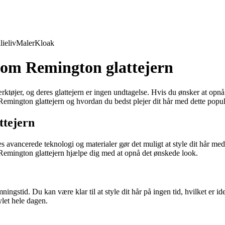
lieliv
Maler
Kloak
e om Remington glattejern
ktøjer, og deres glattejern er ingen undtagelse. Hvis du ønsker at opnå
 Remington glattejern og hvordan du bedst plejer dit hår med dette popu
ttejern
s avancerede teknologi og materialer gør det muligt at style dit hår med
 et Remington glattejern hjælpe dig med at opnå det ønskede look.
ingstid. Du kan være klar til at style dit hår på ingen tid, hvilket er id
ylet hele dagen.