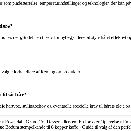
r som pladestørrelse, temperaturindstillinger og teknologier, der kan påv
ndere?
ner, der gør det nemt, selv for nybegyndere, at style håret effektivt og
udvalgte forhandlere af Remington produkter.
il sit hår?
eje hårtype, stylingbehov og eventuelle specielle krav til hårets pleje og
r
•
Rosendahl Grand Cru Desserttallerken: En Lækker Oplevelse
•
En k
dste Bodum stempelkande til 8 kopper kaffe
•
Guide til valg af den perf