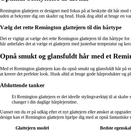
Remington glattejern er designet med fokus på at beskytte dit hår mod s
uden at bekymre dig om skader og brud. Husk dog altid at bruge en var
Vælg det rette Remington glattejern til din hårtype
Det er vigtigt at vælge det rette Remington glattejern til din hårtype for
hår anbefales det at vælge et glattejern med justerbar temperatur og ke
Opnå smukt og glansfuldt hår med et Remin
Med et Remington glattejern kan du opnå smukt og glansfuldt hår på en
at kreere det perfekte look. Husk altid at bruge gode hårprodukter og pl
Afsluttende tanker
Et Remington glattejern er det ideelle stylingværktøj til at skab
changer i din daglige hårplejerutine.
Uanset om du er på udkig efter et nyt glattejern eller ønsker at opgrad
design kan et Remington glattejern hjælpe dig med at opnå fantastiske re
Glattejern model
Bedste egenska