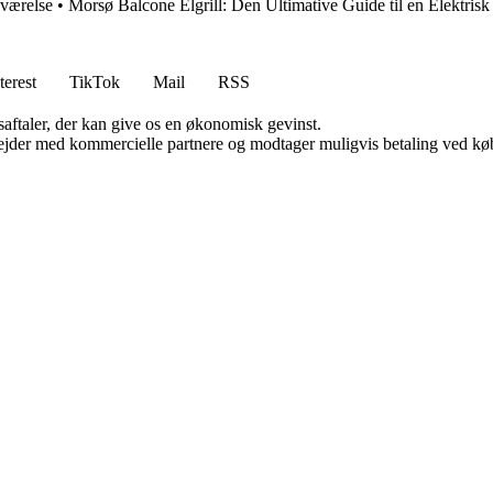
eværelse
•
Morsø Balcone Elgrill: Den Ultimative Guide til en Elektrisk
terest
TikTok
Mail
RSS
saftaler, der kan give os en økonomisk gevinst.
jder med kommercielle partnere og modtager muligvis betaling ved køb.