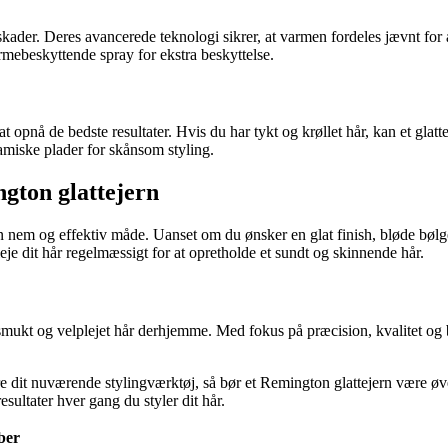
kader. Deres avancerede teknologi sikrer, at varmen fordeles jævnt for a
mebeskyttende spray for ekstra beskyttelse.
 at opnå de bedste resultater. Hvis du har tykt og krøllet hår, kan et gla
ramiske plader for skånsom styling.
gton glattejern
 nem og effektiv måde. Uanset om du ønsker en glat finish, bløde bølge
eje dit hår regelmæssigt for at opretholde et sundt og skinnende hår.
e smukt og velplejet hår derhjemme. Med fokus på præcision, kvalitet og
ere dit nuværende stylingværktøj, så bør et Remington glattejern være ø
sultater hver gang du styler dit hår.
ber