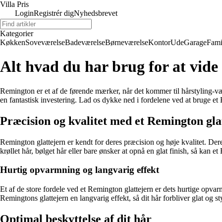
Villa Pris
Login
Registrér dig
Nyhedsbrevet
Kategorier
Køkken
Soveværelse
Badeværelse
Børneværelse
Kontor
Ude
Garage
Fami
Alt hvad du har brug for at vid
Remington er et af de førende mærker, når det kommer til hårstyling-vær
en fantastisk investering. Lad os dykke ned i fordelene ved at bruge et
Præcision og kvalitet med et Remington gla
Remington glattejern er kendt for deres præcision og høje kvalitet. Dere
krøllet hår, bølget hår eller bare ønsker at opnå en glat finish, så kan
Hurtig opvarmning og langvarig effekt
Et af de store fordele ved et Remington glattejern er dets hurtige opvarmn
Remingtons glattejern en langvarig effekt, så dit hår forbliver glat og st
Optimal beskyttelse af dit hår