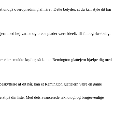
t undgå overophedning af håret. Dette betyder, at du kan style dit hår
ttejern med høj varme og brede plader være ideelt. Til fint og skrøbeligt
r eller smukke krøller, så kan et Remington glattejern hjælpe dig med
 beskyttelse af dit hår, kan et Remington glattejern være en game
verst på din liste. Med dets avancerede teknologi og brugervenlige