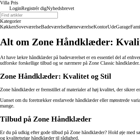
Villa Pris
Login
Registrér dig
Nyhedsbrevet
Kategorier
Køkken
Soveværelse
Badeværelse
Børneværelse
Kontor
Ude
Garage
Fami
Alt om Zone Håndklæder: Kvalite
At have lækre håndklæder på badeværelset er en essentiel del af enhver
udforske forskellige tilbud og se nærmere på Zone Classic håndklæder.
Zone Håndklæder: Kvalitet og Stil
Zone håndklæder er fremstillet af materialer af høj kvalitet, der sikrer 
Uanset om du foretrækker ensfarvede håndklæder eller mønstrede variant
mange.
Tilbud på Zone Håndklæder
Er du på udkig efter gode tilbud på Zone håndklæder? Hold øje med sæs
og kvalitetsrige håndklæder til rådighed.