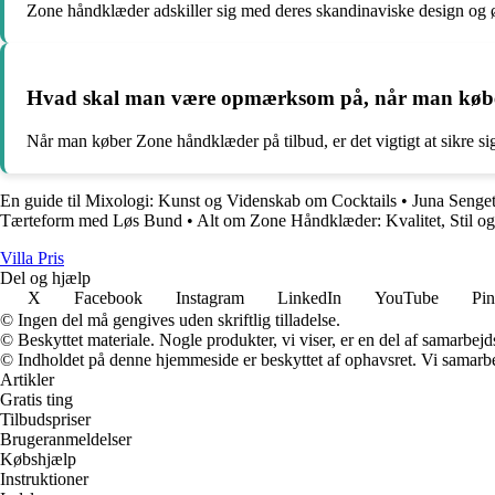
Zone håndklæder adskiller sig med deres skandinaviske design og øn
Hvad skal man være opmærksom på, når man købe
Når man køber Zone håndklæder på tilbud, er det vigtigt at sikre si
En guide til Mixologi: Kunst og Videnskab om Cocktails
•
Juna Senget
Tærteform med Løs Bund
•
Alt om Zone Håndklæder: Kvalitet, Stil og
Villa Pris
Del og hjælp
X
Facebook
Instagram
LinkedIn
YouTube
Pin
© Ingen del må gengives uden skriftlig tilladelse.
© Beskyttet materiale. Nogle produkter, vi viser, er en del af samarbejd
© Indholdet på denne hjemmeside er beskyttet af ophavsret. Vi samarbe
Artikler
Gratis ting
Tilbudspriser
Brugeranmeldelser
Købshjælp
Instruktioner