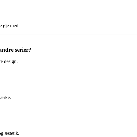
de øje med.
andre serier?
te design.
tærke.
g æstetik.