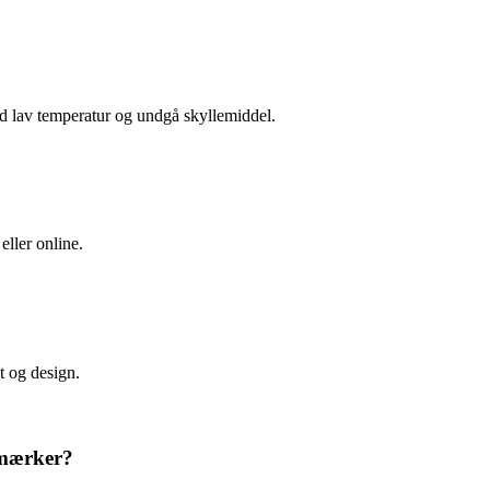
ed lav temperatur og undgå skyllemiddel.
eller online.
t og design.
 mærker?