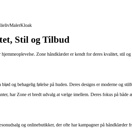
lieliv
Maler
Kloak
t, Stil og Tilbud
 hjemmeoplevelse. Zone håndklæder er kendt for deres kvalitet, stil og 
en blød og behagelig følelse på huden. Deres designs er moderne og stilful
er, har Zone et bredt udvalg at vælge imellem. Deres fokus på både æst
onudsalg og onlinebutikker, der ofte har kampagner på håndklæder fra Z