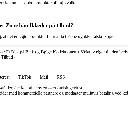
sket om at skabe produkter af høj kvalitet.
r Zone håndklæder på tilbud?
g, at det er ægte produkter fra mærket Zone og ikke falske kopier.
øj: Et Blik på Bæk og Bølge Kollektionen
•
Sådan vælger du den bedst
 Tilbud
•
terest
TikTok
Mail
RSS
saftaler, der kan give os en økonomisk gevinst.
jder med kommercielle partnere og modtager muligvis betaling ved køb.