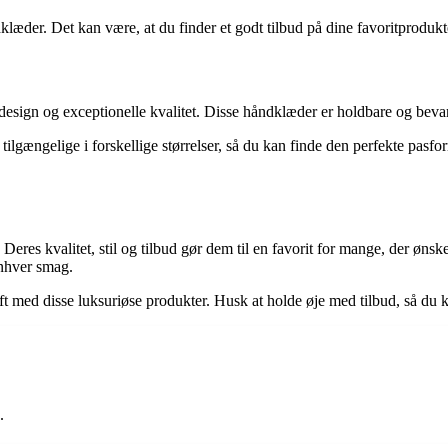
æder. Det kan være, at du finder et godt tilbud på dine favoritprodukter, 
esign og exceptionelle kvalitet. Disse håndklæder er holdbare og bevar
 tilgængelige i forskellige størrelser, så du kan finde den perfekte pasfo
Deres kvalitet, stil og tilbud gør dem til en favorit for mange, der øn
enhver smag.
t med disse luksuriøse produkter. Husk at holde øje med tilbud, så du 
.