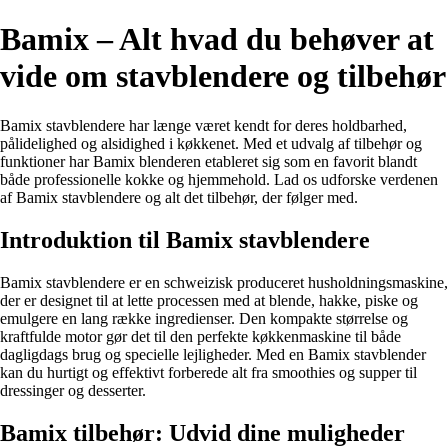
Bamix – Alt hvad du behøver at
vide om stavblendere og tilbehør
Bamix stavblendere har længe været kendt for deres holdbarhed,
pålidelighed og alsidighed i køkkenet. Med et udvalg af tilbehør og
funktioner har Bamix blenderen etableret sig som en favorit blandt
både professionelle kokke og hjemmehold. Lad os udforske verdenen
af Bamix stavblendere og alt det tilbehør, der følger med.
Introduktion til Bamix stavblendere
Bamix stavblendere er en schweizisk produceret husholdningsmaskine,
der er designet til at lette processen med at blende, hakke, piske og
emulgere en lang række ingredienser. Den kompakte størrelse og
kraftfulde motor gør det til den perfekte køkkenmaskine til både
dagligdags brug og specielle lejligheder. Med en Bamix stavblender
kan du hurtigt og effektivt forberede alt fra smoothies og supper til
dressinger og desserter.
Bamix tilbehør: Udvid dine muligheder