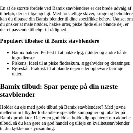
En af de største fordele ved Bamix stavblendere er det brede udvalg af
tilbehør, der er tilgængeligt. Med forskellige skiver, kroge og beholdere
kan du tilpasse din Bamix blender til dine specifikke behov. Uanset om
du ønsker at male nødder, hakke urter, piske fløde eller blande dej, er
der et passende tilbehør til rådighed.
Populært tilbehør til Bamix stavblendere
Bamix hakker: Perfekt til at hakke løg, nødder og andre hårde
ingredienser.
Piskeris: Ideel til at piske flødeskum, æggehvider og dressinger.
Røreskål: Praktisk til at blande dejen eller opbevare færdige
retter.
Bamix tilbud: Spar penge på din næste
stavblender
Holder du øje med gode tilbud på Bamix stavblendere? Med jævne
mellemrum tilbyder forhandlere specielle kampagner og rabatter på
Bamix produkter. Det er en god idé at holde dig opdateret om aktuelle
tilbud, så du kan gøre en god handel og tilføje en kvalitetsstavblender
til din køkkenudstyrssamling.