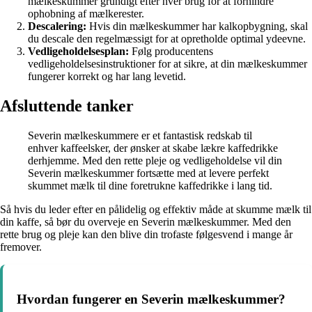
mælkeskummer grundigt efter hver brug for at forhindre
ophobning af mælkerester.
Descalering:
Hvis din mælkeskummer har kalkopbygning, skal
du descale den regelmæssigt for at opretholde optimal ydeevne.
Vedligeholdelsesplan:
Følg producentens
vedligeholdelsesinstruktioner for at sikre, at din mælkeskummer
fungerer korrekt og har lang levetid.
Afsluttende tanker
Severin mælkeskummere er et fantastisk redskab til
enhver kaffeelsker, der ønsker at skabe lækre kaffedrikke
derhjemme. Med den rette pleje og vedligeholdelse vil din
Severin mælkeskummer fortsætte med at levere perfekt
skummet mælk til dine foretrukne kaffedrikke i lang tid.
Så hvis du leder efter en pålidelig og effektiv måde at skumme mælk til
din kaffe, så bør du overveje en Severin mælkeskummer. Med den
rette brug og pleje kan den blive din trofaste følgesvend i mange år
fremover.
Hvordan fungerer en Severin mælkeskummer?