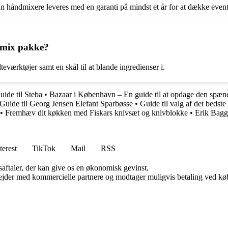
n håndmixere leveres med en garanti på mindst et år for at dække event
timix pakke?
værktøjer samt en skål til at blande ingredienser i.
ide til Steba
•
Bazaar i København – En guide til at opdage den spæn
Guide til Georg Jensen Elefant Sparbøsse
•
Guide til valg af det beds
•
Fremhæv dit køkken med Fiskars knivsæt og knivblokke
•
Erik Bagg
terest
TikTok
Mail
RSS
saftaler, der kan give os en økonomisk gevinst.
jder med kommercielle partnere og modtager muligvis betaling ved køb.