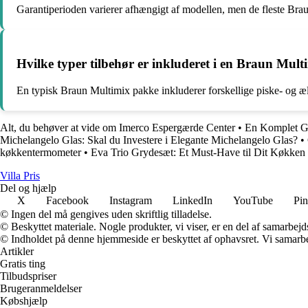
Garantiperioden varierer afhængigt af modellen, men de fleste Brau
Hvilke typer tilbehør er inkluderet i en Braun Mul
En typisk Braun Multimix pakke inkluderer forskellige piske- og ælte
Alt, du behøver at vide om Imerco Espergærde Center
•
En Komplet Gu
Michelangelo Glas: Skal du Investere i Elegante Michelangelo Glas?
•
køkkentermometer
•
Eva Trio Grydesæt: Et Must-Have til Dit Køkken
Villa Pris
Del og hjælp
X
Facebook
Instagram
LinkedIn
YouTube
Pin
© Ingen del må gengives uden skriftlig tilladelse.
© Beskyttet materiale. Nogle produkter, vi viser, er en del af samarbejd
© Indholdet på denne hjemmeside er beskyttet af ophavsret. Vi samarbe
Artikler
Gratis ting
Tilbudspriser
Brugeranmeldelser
Købshjælp