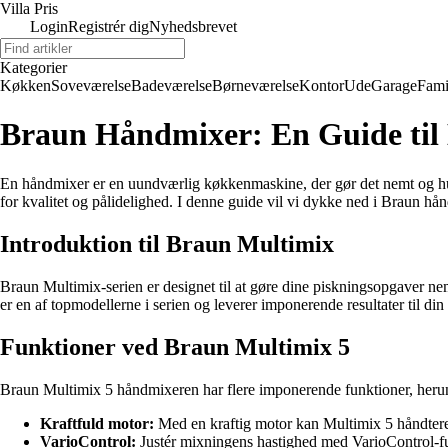
Villa Pris
Login
Registrér dig
Nyhedsbrevet
Kategorier
Køkken
Soveværelse
Badeværelse
Børneværelse
Kontor
Ude
Garage
Fami
Braun Håndmixer: En Guide til
En håndmixer er en uundværlig køkkenmaskine, der gør det nemt og hur
for kvalitet og pålidelighed. I denne guide vil vi dykke ned i Braun hå
Introduktion til Braun Multimix
Braun Multimix-serien er designet til at gøre dine piskningsopgaver n
er en af topmodellerne i serien og leverer imponerende resultater til di
Funktioner ved Braun Multimix 5
Braun Multimix 5 håndmixeren har flere imponerende funktioner, heru
Kraftfuld motor:
Med en kraftig motor kan Multimix 5 håndtere 
VarioControl:
Justér mixningens hastighed med VarioControl-fu