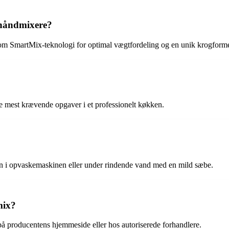
 håndmixere?
om SmartMix-teknologi for optimal vægtfordeling og en unik krogformet
de mest krævende opgaver i et professionelt køkken.
en i opvaskemaskinen eller under rindende vand med en mild sæbe.
mix?
å producentens hjemmeside eller hos autoriserede forhandlere.