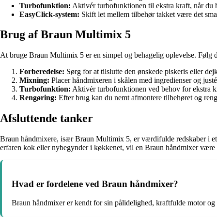
Turbofunktion:
Aktivér turbofunktionen til ekstra kraft, når du 
EasyClick-system:
Skift let mellem tilbehør takket være det sm
Brug af Braun Multimix 5
At bruge Braun Multimix 5 er en simpel og behagelig oplevelse. Følg dis
Forberedelse:
Sørg for at tilslutte den ønskede piskeris eller de
Mixning:
Placer håndmixeren i skålen med ingredienser og justé
Turbofunktion:
Aktivér turbofunktionen ved behov for ekstra kr
Rengøring:
Efter brug kan du nemt afmontere tilbehøret og ren
Afsluttende tanker
Braun håndmixere, især Braun Multimix 5, er værdifulde redskaber i et
erfaren kok eller nybegynder i køkkenet, vil en Braun håndmixer være e
Hvad er fordelene ved Braun håndmixer?
Braun håndmixer er kendt for sin pålidelighed, kraftfulde motor og a