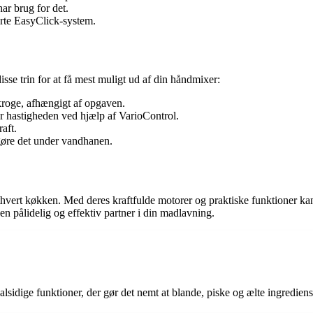
har brug for det.
arte EasyClick-system.
se trin for at få mest muligt ud af din håndmixer:
jkroge, afhængigt af opgaven.
r hastigheden ved hjælp af VarioControl.
aft.
gøre det under vandhanen.
hvert køkken. Med deres kraftfulde motorer og praktiske funktioner ka
n pålidelig og effektiv partner i din madlavning.
lsidige funktioner, der gør det nemt at blande, piske og ælte ingrediens