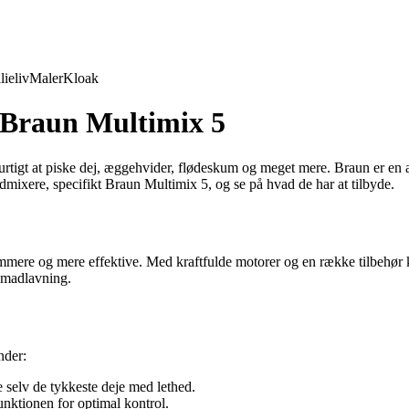
lieliv
Maler
Kloak
 Braun Multimix 5
tigt at piske dej, æggehvider, flødeskum og meget mere. Braun er en a
ndmixere, specifikt Braun Multimix 5, og se på hvad de har at tilbyde.
emmere og mere effektive. Med kraftfulde motorer og en række tilbehør
n madlavning.
nder:
selv de tykkeste deje med lethed.
nktionen for optimal kontrol.