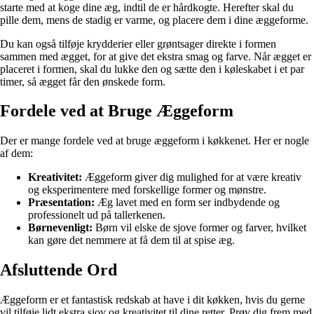
starte med at koge dine æg, indtil de er hårdkogte. Herefter skal du
pille dem, mens de stadig er varme, og placere dem i dine æggeforme.
Du kan også tilføje krydderier eller grøntsager direkte i formen
sammen med ægget, for at give det ekstra smag og farve. Når ægget er
placeret i formen, skal du lukke den og sætte den i køleskabet i et par
timer, så ægget får den ønskede form.
Fordele ved at Bruge Æggeform
Der er mange fordele ved at bruge æggeform i køkkenet. Her er nogle
af dem:
Kreativitet:
Æggeform giver dig mulighed for at være kreativ
og eksperimentere med forskellige former og mønstre.
Præsentation:
Æg lavet med en form ser indbydende og
professionelt ud på tallerkenen.
Børnevenligt:
Børn vil elske de sjove former og farver, hvilket
kan gøre det nemmere at få dem til at spise æg.
Afsluttende Ord
Æggeform er et fantastisk redskab at have i dit køkken, hvis du gerne
vil tilføje lidt ekstra sjov og kreativitet til dine retter. Prøv dig frem med