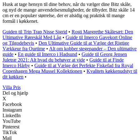
Husk at tage hensyn til dine behov, når du vælger dine Bitz skåle,
og nyd de mange anvendelsesmuligheder, de tilbyder. Bitz skåle 14
cm er en populær størrelse, der er alsidig og praktisk til mange
formål i køkkenet.
Guiden til Trip Trap Nisse Sigrid
•
Rosti Margrethe Skålesæt: Den
Ultimative Røreskål Med Låg
•
Guide til Imerco Gavekort Online
og Tilgodebevis
•
Den Ultimative Guide til at Vælge det Rigtige
Vækkeur fra Ourtime
•
Alt om kobber stegepander – Den ultimative
guide
•
En guide til Imerco i Hadsund
•
Guide til Georg Jensen
Juletræ 2021: Alt hvad du behøver at vide
•
Guide til at Finde
Imerco Hårby
•
Guide til at Vælge det Perfekte Fiskefad fra Royal
Copenhagen Mega Mussel Kollektionen
•
Kvalitets køkkenudstyr til
dit køkken
•
Villa Pris
Del og hjælp
X
Facebook
Instagram
LinkedIn
YouTube
Pinterest
TikTok
Mail