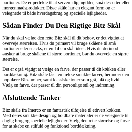
portioner. De er perfekte til at servere dip, nødder, små desserter eller
morgenmadsprodukter. Disse skåle har en elegant form og er
velegnede til både hverdagsbrug og specielle lejligheder.
Sådan Finder Du Den Rigtige Bitz Skål
Når du skal vælge den rette Bitz skål til dit behov, er det vigtigt at
overveje størrelsen. Hvis du primært vil bruge skålene til små
portioner eller snacks, er en 14 cm skål ideel. Hvis du derimod
ønsker at bruge skålene til større portioner, bør du overveje en større
størrelse.
Det er også vigtigt at vælge en farve, der passer til dit køkken eller
borddækning. Bitz skåle fås i en række smukke farver, herunder den
populære Bitz amber, samt klassiske toner som grå, blå og hvid.
Vælg en farve, der passer til din personlige stil og indretning.
Afsluttende Tanker
Bitz skåle fra Imerco er en fantastisk tilføjelse til ethvert køkken.
Med deres smukke design og holdbare materialer er de velegnede til
daglig brug og specielle lejligheder. Vælg den rette størrelse og farve
for at skabe en stilfuld og funktionel borddækning.