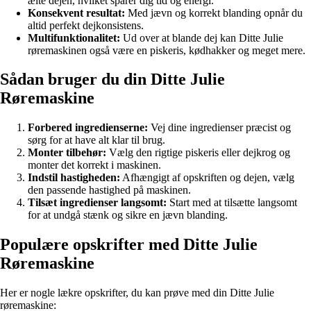
ælte dejen, hvilket sparer dig tid og energi.
Konsekvent resultat:
Med jævn og korrekt blanding opnår du
altid perfekt dejkonsistens.
Multifunktionalitet:
Ud over at blande dej kan Ditte Julie
røremaskinen også være en piskeris, kødhakker og meget mere.
Sådan bruger du din Ditte Julie
Røremaskine
Forbered ingredienserne:
Vej dine ingredienser præcist og
sørg for at have alt klar til brug.
Monter tilbehør:
Vælg den rigtige piskeris eller dejkrog og
monter det korrekt i maskinen.
Indstil hastigheden:
Afhængigt af opskriften og dejen, vælg
den passende hastighed på maskinen.
Tilsæt ingredienser langsomt:
Start med at tilsætte langsomt
for at undgå stænk og sikre en jævn blanding.
Populære opskrifter med Ditte Julie
Røremaskine
Her er nogle lækre opskrifter, du kan prøve med din Ditte Julie
røremaskine: