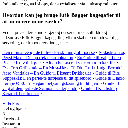
forhandlere og webshops, der specialiserer sig i luksusprodukter.
Hvordan kan jeg bruge Erik Bagger kagegafler til
at imponere mine gæster?
Ved at præsentere dine kager og desserter med stilfulde og
luksuriøse Erik Bagger kagegafler, vil du skabe en mindeværdig
servering, der imponerer dine gæster.
Den ultimative guide til hvorfor skiltning af mousse
•
Sodastream og
Pepsi Max – Den perfekte kombination
•
En Guide til Valg af den
Bedste Kniv til Kødet
•
Alt du behøver at vide om rom karaffel
•
Eva Trio Grillpande – En Must-Have Til Din Grill
•
Luigi Bormioli
Aero Vandglas – En Guide til Elegant Drikkeglas
•
Guide til Bitz
Suppeskål: Den perfekte tilføjelse til dit spisebord
•
Guide til Diablo
Lampe Ø50: En elegant belysningsløsning til dit hjem
•
Guide til
valg af den perfekte Scanpan sauterpande
•
Guide til Knabstrup
Keramik hos Imerco
•
Villa Pris
Del og hjælp
X
Facebook
Instagram