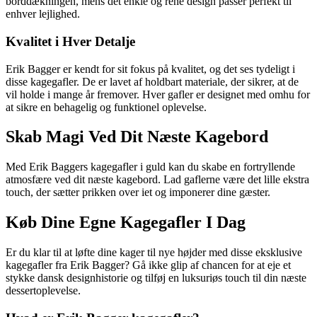
borddækningen, mens det enkle og rene design passer perfekt til
enhver lejlighed.
Kvalitet i Hver Detalje
Erik Bagger er kendt for sit fokus på kvalitet, og det ses tydeligt i
disse kagegafler. De er lavet af holdbart materiale, der sikrer, at de
vil holde i mange år fremover. Hver gafler er designet med omhu for
at sikre en behagelig og funktionel oplevelse.
Skab Magi Ved Dit Næste Kagebord
Med Erik Baggers kagegafler i guld kan du skabe en fortryllende
atmosfære ved dit næste kagebord. Lad gaflerne være det lille ekstra
touch, der sætter prikken over iet og imponerer dine gæster.
Køb Dine Egne Kagegafler I Dag
Er du klar til at løfte dine kager til nye højder med disse eksklusive
kagegafler fra Erik Bagger? Gå ikke glip af chancen for at eje et
stykke dansk designhistorie og tilføj en luksuriøs touch til din næste
dessertoplevelse.