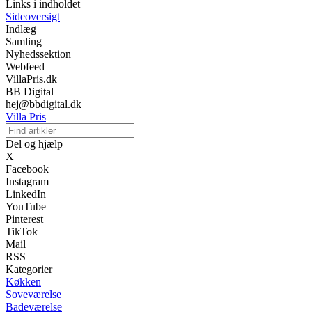
Links i indholdet
Sideoversigt
Indlæg
Samling
Nyhedssektion
Webfeed
VillaPris.dk
BB Digital
hej@bbdigital.dk
Villa Pris
Del og hjælp
X
Facebook
Instagram
LinkedIn
YouTube
Pinterest
TikTok
Mail
RSS
Kategorier
Køkken
Soveværelse
Badeværelse