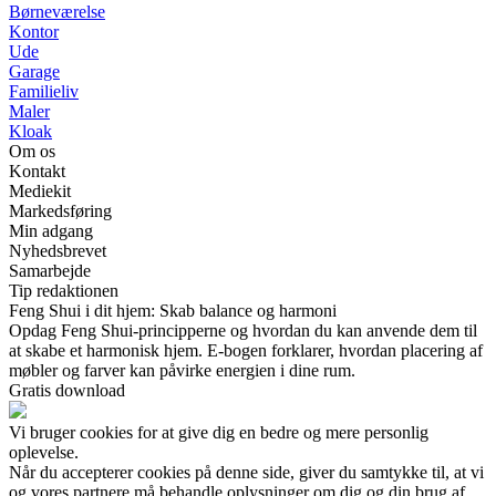
Børneværelse
Kontor
Ude
Garage
Familieliv
Maler
Kloak
Om os
Kontakt
Mediekit
Markedsføring
Min adgang
Nyhedsbrevet
Samarbejde
Tip redaktionen
Feng Shui i dit hjem: Skab balance og harmoni
Opdag Feng Shui-principperne og hvordan du kan anvende dem til
at skabe et harmonisk hjem. E-bogen forklarer, hvordan placering af
møbler og farver kan påvirke energien i dine rum.
Gratis download
Vi bruger cookies for at give dig en bedre og mere personlig
oplevelse.
Når du accepterer cookies på denne side, giver du samtykke til, at vi
og vores partnere må behandle oplysninger om dig og din brug af