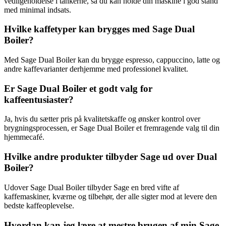
vedligeholdelse i tankerne, så du kan holde din maskine i god stand
med minimal indsats.
Hvilke kaffetyper kan brygges med Sage Dual
Boiler?
Med Sage Dual Boiler kan du brygge espresso, cappuccino, latte og
andre kaffevarianter derhjemme med professionel kvalitet.
Er Sage Dual Boiler et godt valg for
kaffeentusiaster?
Ja, hvis du sætter pris på kvalitetskaffe og ønsker kontrol over
brygningsprocessen, er Sage Dual Boiler et fremragende valg til din
hjemmecafé.
Hvilke andre produkter tilbyder Sage ud over Dual
Boiler?
Udover Sage Dual Boiler tilbyder Sage en bred vifte af
kaffemaskiner, kværne og tilbehør, der alle sigter mod at levere den
bedste kaffeoplevelse.
Hvordan kan jeg lære at mestre brugen af min Sage