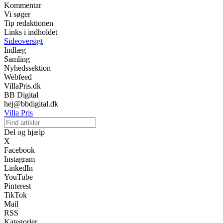
Kommentar
Vi søger
Tip redaktionen
Links i indholdet
Sideoversigt
Indlæg
Samling
Nyhedssektion
Webfeed
VillaPris.dk
BB Digital
hej@bbdigital.dk
Villa Pris
Del og hjælp
X
Facebook
Instagram
LinkedIn
YouTube
Pinterest
TikTok
Mail
RSS
Kategorier