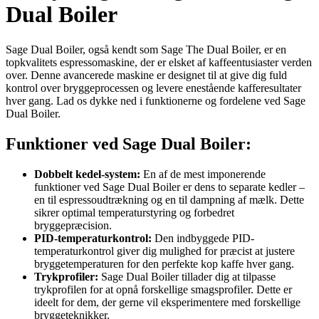
Dual Boiler
Sage Dual Boiler, også kendt som Sage The Dual Boiler, er en
topkvalitets espressomaskine, der er elsket af kaffeentusiaster verden
over. Denne avancerede maskine er designet til at give dig fuld
kontrol over bryggeprocessen og levere enestående kafferesultater
hver gang. Lad os dykke ned i funktionerne og fordelene ved Sage
Dual Boiler.
Funktioner ved Sage Dual Boiler:
Dobbelt kedel-system:
En af de mest imponerende
funktioner ved Sage Dual Boiler er dens to separate kedler –
en til espressoudtrækning og en til dampning af mælk. Dette
sikrer optimal temperaturstyring og forbedret
bryggepræcision.
PID-temperaturkontrol:
Den indbyggede PID-
temperaturkontrol giver dig mulighed for præcist at justere
bryggetemperaturen for den perfekte kop kaffe hver gang.
Trykprofiler:
Sage Dual Boiler tillader dig at tilpasse
trykprofilen for at opnå forskellige smagsprofiler. Dette er
ideelt for dem, der gerne vil eksperimentere med forskellige
bryggeteknikker.