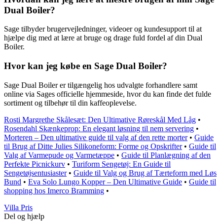
Dual Boiler?
Sage tilbyder brugervejledninger, videoer og kundesupport til at
hjælpe dig med at lære at bruge og drage fuld fordel af din Dual
Boiler.
Hvor kan jeg købe en Sage Dual Boiler?
Sage Dual Boiler er tilgængelig hos udvalgte forhandlere samt
online via Sages officielle hjemmeside, hvor du kan finde det fulde
sortiment og tilbehør til din kaffeoplevelse.
Rosti Margrethe Skålesæt: Den Ultimative Røreskål Med Låg
•
Rosendahl Skænkeprop: En elegant løsning til nem servering
•
Morteren – Den ultimative guide til valg af den rette morter
•
Guide
til Brug af Ditte Julies Silikoneform: Forme og Opskrifter
•
Guide til
Valg af Varmepude og Varmetæppe
•
Guide til Planlægning af den
Perfekte Picnickurv
•
Turiform Sengetøj: En Guide til
Sengetøjsentusiaster
•
Guide til Valg og Brug af Tærteform med Løs
Bund
•
Eva Solo Lungo Kopper – Den Ultimative Guide
•
Guide til
shopping hos Imerco Bramming
•
Villa Pris
Del og hjælp