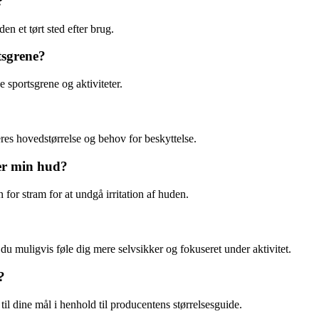
?
n et tørt sted efter brug.
tsgrene?
e sportsgrene og aktiviteter.
deres hovedstørrelse og behov for beskyttelse.
der min hud?
 for stram for at undgå irritation af huden.
du muligvis føle dig mere selvsikker og fokuseret under aktivitet.
?
l dine mål i henhold til producentens størrelsesguide.