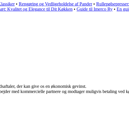
lassiker
•
Rengøring og Vedligeholdelse af Pander
•
Rullepølsepresser:
æt: Kvalitet og Elegance til Dit Køkken
•
Guide til Imerco Ry
•
En gui
jdsaftaler, der kan give os en økonomisk gevinst.
bejder med kommercielle partnere og modtager muligvis betaling ved kø