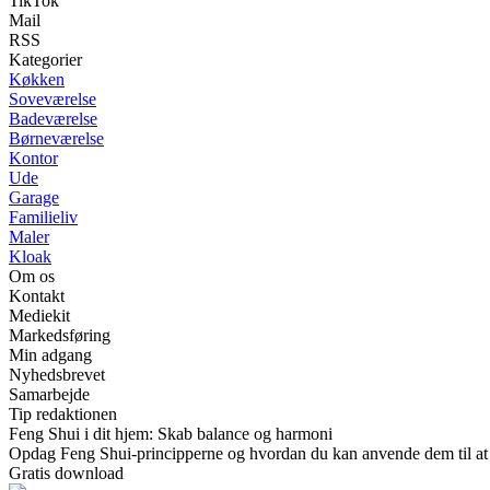
TikTok
Mail
RSS
Kategorier
Køkken
Soveværelse
Badeværelse
Børneværelse
Kontor
Ude
Garage
Familieliv
Maler
Kloak
Om os
Kontakt
Mediekit
Markedsføring
Min adgang
Nyhedsbrevet
Samarbejde
Tip redaktionen
Feng Shui i dit hjem: Skab balance og harmoni
Opdag Feng Shui-principperne og hvordan du kan anvende dem til at s
Gratis download