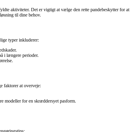
ldte aktiviteter. Det er vigtigt at vælge den rette pandebeskytter for at
løsning til dine behov.
ige typer inkluderer:
vedskader.
å i længere perioder.
ørrelse.
e faktorer at overveje:
bare modeller for en skræddersyet pasform.
engøringstips: