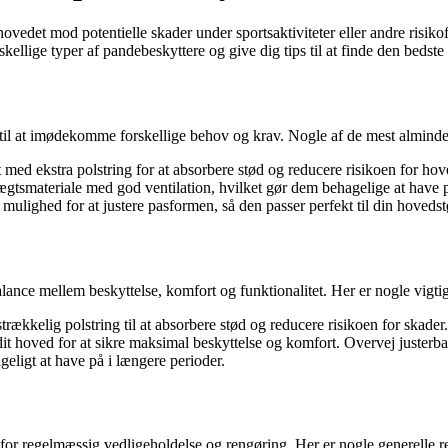
ovedet mod potentielle skader under sportsaktiviteter eller andre risikofy
kellige typer af pandebeskyttere og give dig tips til at finde den bedste 
 til at imødekomme forskellige behov og krav. Nogle af de mest almindel
med ekstra polstring for at absorbere stød og reducere risikoen for ho
ægtsmateriale med god ventilation, hvilket gør dem behagelige at have p
ulighed for at justere pasformen, så den passer perfekt til din hovedst
ance mellem beskyttelse, komfort og funktionalitet. Her er nogle vigtig
rækkelig polstring til at absorbere stød og reducere risikoen for skader.
 dit hoved for at sikre maksimal beskyttelse og komfort. Overvej juster
geligt at have på i længere perioder.
e for regelmæssig vedligeholdelse og rengøring. Her er nogle generelle r