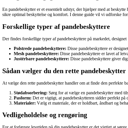
En pandebeskytter er et essentielt udstyr, der hjælper med at beskytte h
sikre optimal beskyttelse og komfort. I denne guide vil vi udforske fors
Forskellige typer af pandebeskyttere
Der findes forskellige typer af pandebeskyttere på markedet, designet
Polstrede pandebeskyttere:
Disse pandebeskyttere er designet 
Mesh pandebeskyttere:
Disse pandebeskyttere er lavet af letv
Justérbare pandebeskyttere:
Disse pandebeskyttere giver dig m
Sådan vælger du den rette pandebeskytter
At vælge den rette pandebeskytter handler om at finde den perfekte bal
Stødabsorbering:
Sørg for at vælge en pandebeskytter med tilst
Pasform:
Det er vigtigt, at pandebeskytteren sidder perfekt på
Materialer:
Vælg et materiale, der er holdbart, åndbart og beha
Vedligeholdelse og rengøring
For at forlænge levetiden på din pandebeskytter er det vigtigt at sørg