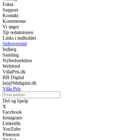
Fakta
Support
Kontakt
Kommentar
Vi søger
Tip redaktionen
Links i indholdet
Sideoversigt
Indlæg
Samling
Nyhedssektion
Webfeed
VillaPris.dk
BB Digital
hej@bbdigital.dk
Villa Pris
Del og hjælp
X
Facebook
Instagram
LinkedIn
YouTube
Pinterest