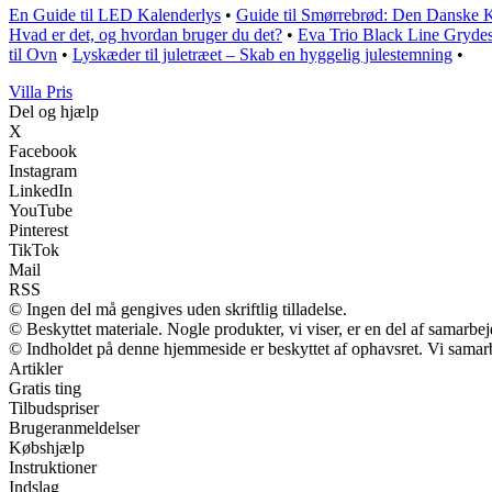
En Guide til LED Kalenderlys
•
Guide til Smørrebrød: Den Danske K
Hvad er det, og hvordan bruger du det?
•
Eva Trio Black Line Grydes
til Ovn
•
Lyskæder til juletræet – Skab en hyggelig julestemning
•
Villa Pris
Del og hjælp
X
Facebook
Instagram
LinkedIn
YouTube
Pinterest
TikTok
Mail
RSS
© Ingen del må gengives uden skriftlig tilladelse.
© Beskyttet materiale. Nogle produkter, vi viser, er en del af samarbe
© Indholdet på denne hjemmeside er beskyttet af ophavsret. Vi samar
Artikler
Gratis ting
Tilbudspriser
Brugeranmeldelser
Købshjælp
Instruktioner
Indslag