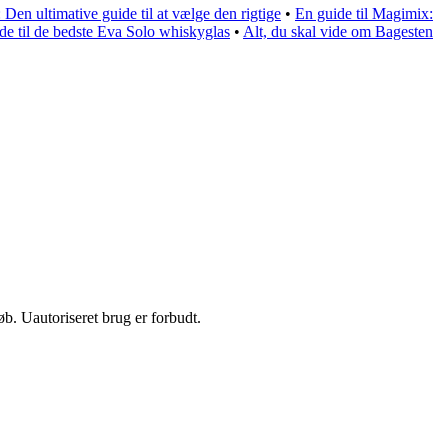
 Den ultimative guide til at vælge den rigtige
•
En guide til Magimix:
de til de bedste Eva Solo whiskyglas
•
Alt, du skal vide om Bagesten
b. Uautoriseret brug er forbudt.