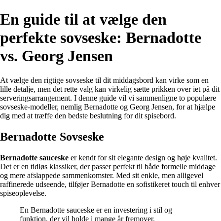
En guide til at vælge den
perfekte sovseske: Bernadotte
vs. Georg Jensen
At vælge den rigtige sovseske til dit middagsbord kan virke som en
lille detalje, men det rette valg kan virkelig sætte prikken over iet på dit
serveringsarrangement. I denne guide vil vi sammenligne to populære
sovseske-modeller, nemlig Bernadotte og Georg Jensen, for at hjælpe
dig med at træffe den bedste beslutning for dit spisebord.
Bernadotte Sovseske
Bernadotte sauceske
er kendt for sit elegante design og høje kvalitet.
Det er en tidløs klassiker, der passer perfekt til både formelle middage
og mere afslappede sammenkomster. Med sit enkle, men alligevel
raffinerede udseende, tilføjer Bernadotte en sofistikeret touch til enhver
spiseoplevelse.
En Bernadotte sauceske er en investering i stil og
funktion, der vil holde i mange år fremover.