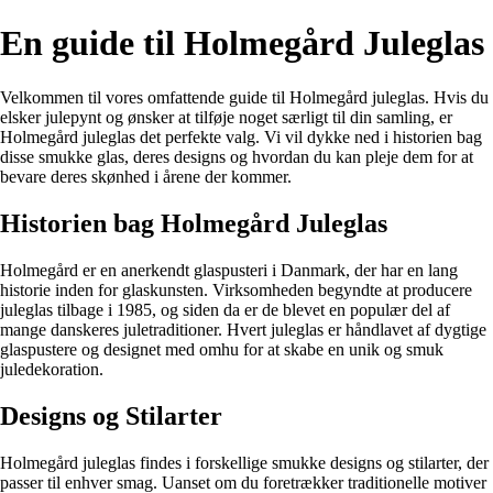
En guide til Holmegård Juleglas
Velkommen til vores omfattende guide til Holmegård juleglas. Hvis du
elsker julepynt og ønsker at tilføje noget særligt til din samling, er
Holmegård juleglas det perfekte valg. Vi vil dykke ned i historien bag
disse smukke glas, deres designs og hvordan du kan pleje dem for at
bevare deres skønhed i årene der kommer.
Historien bag Holmegård Juleglas
Holmegård er en anerkendt glaspusteri i Danmark, der har en lang
historie inden for glaskunsten. Virksomheden begyndte at producere
juleglas tilbage i 1985, og siden da er de blevet en populær del af
mange danskeres juletraditioner. Hvert juleglas er håndlavet af dygtige
glaspustere og designet med omhu for at skabe en unik og smuk
juledekoration.
Designs og Stilarter
Holmegård juleglas findes i forskellige smukke designs og stilarter, der
passer til enhver smag. Uanset om du foretrækker traditionelle motiver