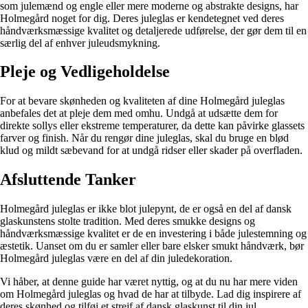
som julemænd og engle eller mere moderne og abstrakte designs, har
Holmegård noget for dig. Deres juleglas er kendetegnet ved deres
håndværksmæssige kvalitet og detaljerede udførelse, der gør dem til en
særlig del af enhver juleudsmykning.
Pleje og Vedligeholdelse
For at bevare skønheden og kvaliteten af dine Holmegård juleglas
anbefales det at pleje dem med omhu. Undgå at udsætte dem for
direkte sollys eller ekstreme temperaturer, da dette kan påvirke glassets
farver og finish. Når du rengør dine juleglas, skal du bruge en blød
klud og mildt sæbevand for at undgå ridser eller skader på overfladen.
Afsluttende Tanker
Holmegård juleglas er ikke blot julepynt, de er også en del af dansk
glaskunstens stolte tradition. Med deres smukke designs og
håndværksmæssige kvalitet er de en investering i både julestemning og
æstetik. Uanset om du er samler eller bare elsker smukt håndværk, bør
Holmegård juleglas være en del af din juledekoration.
Vi håber, at denne guide har været nyttig, og at du nu har mere viden
om Holmegård juleglas og hvad de har at tilbyde. Lad dig inspirere af
deres skønhed og tilføj et strejf af dansk glaskunst til din jul.