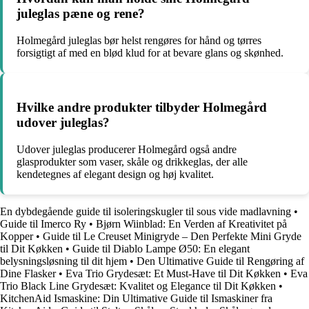
juleglas pæne og rene?
Holmegård juleglas bør helst rengøres for hånd og tørres
forsigtigt af med en blød klud for at bevare glans og skønhed.
Hvilke andre produkter tilbyder Holmegård
udover juleglas?
Udover juleglas producerer Holmegård også andre
glasprodukter som vaser, skåle og drikkeglas, der alle
kendetegnes af elegant design og høj kvalitet.
En dybdegående guide til isoleringskugler til sous vide madlavning
•
Guide til Imerco Ry
•
Bjørn Wiinblad: En Verden af Kreativitet på
Kopper
•
Guide til Le Creuset Minigryde – Den Perfekte Mini Gryde
til Dit Køkken
•
Guide til Diablo Lampe Ø50: En elegant
belysningsløsning til dit hjem
•
Den Ultimative Guide til Rengøring af
Dine Flasker
•
Eva Trio Grydesæt: Et Must-Have til Dit Køkken
•
Eva
Trio Black Line Grydesæt: Kvalitet og Elegance til Dit Køkken
•
KitchenAid Ismaskine: Din Ultimative Guide til Ismaskiner fra