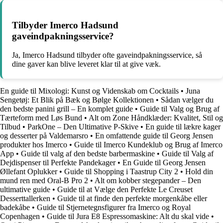
Tilbyder Imerco Hadsund
gaveindpakningsservice?
Ja, Imerco Hadsund tilbyder ofte gaveindpakningsservice, så
dine gaver kan blive leveret klar til at give væk.
En guide til Mixologi: Kunst og Videnskab om Cocktails
•
Juna
Sengetøj: Et Blik på Bæk og Bølge Kollektionen
•
Sådan vælger du
den bedste panini grill – En komplet guide
•
Guide til Valg og Brug af
Tærteform med Løs Bund
•
Alt om Zone Håndklæder: Kvalitet, Stil og
Tilbud
•
ParkOne – Den Ultimative P-Skive
•
En guide til lækre kager
og desserter på Valdemarsro
•
En omfattende guide til Georg Jensen
produkter hos Imerco
•
Guide til Imerco Kundeklub og Brug af Imerco
App
•
Guide til valg af den bedste barbermaskine
•
Guide til Valg af
Dejdispenser til Perfekte Pandekager
•
En Guide til Georg Jensen
Øllefant Oplukker
•
Guide til Shopping i Taastrup City 2
•
Hold din
mund ren med Oral-B Pro 2
•
Alt om kobber stegepander – Den
ultimative guide
•
Guide til at Vælge den Perfekte Le Creuset
Desserttallerken
•
Guide til at finde den perfekte morgenkåbe eller
badekåbe
•
Guide til Stjernetegnsfigurer fra Imerco og Royal
Copenhagen
•
Guide til Jura E8 Espressomaskine: Alt du skal vide
•