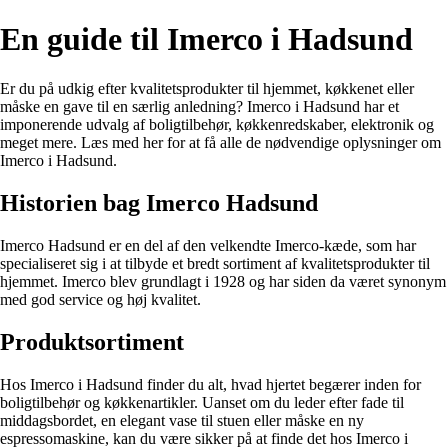
En guide til Imerco i Hadsund
Er du på udkig efter kvalitetsprodukter til hjemmet, køkkenet eller
måske en gave til en særlig anledning? Imerco i Hadsund har et
imponerende udvalg af boligtilbehør, køkkenredskaber, elektronik og
meget mere. Læs med her for at få alle de nødvendige oplysninger om
Imerco i Hadsund.
Historien bag Imerco Hadsund
Imerco Hadsund er en del af den velkendte Imerco-kæde, som har
specialiseret sig i at tilbyde et bredt sortiment af kvalitetsprodukter til
hjemmet. Imerco blev grundlagt i 1928 og har siden da været synonym
med god service og høj kvalitet.
Produktsortiment
Hos Imerco i Hadsund finder du alt, hvad hjertet begærer inden for
boligtilbehør og køkkenartikler. Uanset om du leder efter fade til
middagsbordet, en elegant vase til stuen eller måske en ny
espressomaskine, kan du være sikker på at finde det hos Imerco i