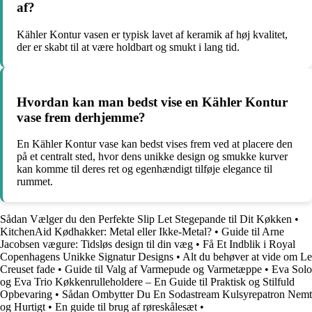
af?
Kähler Kontur vasen er typisk lavet af keramik af høj kvalitet,
der er skabt til at være holdbart og smukt i lang tid.
Hvordan kan man bedst vise en Kähler Kontur
vase frem derhjemme?
En Kähler Kontur vase kan bedst vises frem ved at placere den
på et centralt sted, hvor dens unikke design og smukke kurver
kan komme til deres ret og egenhændigt tilføje elegance til
rummet.
Sådan Vælger du den Perfekte Slip Let Stegepande til Dit Køkken
•
KitchenAid Kødhakker: Metal eller Ikke-Metal?
•
Guide til Arne
Jacobsen vægure: Tidsløs design til din væg
•
Få Et Indblik i Royal
Copenhagens Unikke Signatur Designs
•
Alt du behøver at vide om Le
Creuset fade
•
Guide til Valg af Varmepude og Varmetæppe
•
Eva Solo
og Eva Trio Køkkenrulleholdere – En Guide til Praktisk og Stilfuld
Opbevaring
•
Sådan Ombytter Du En Sodastream Kulsyrepatron Nemt
og Hurtigt
•
En guide til brug af røreskålesæt
•