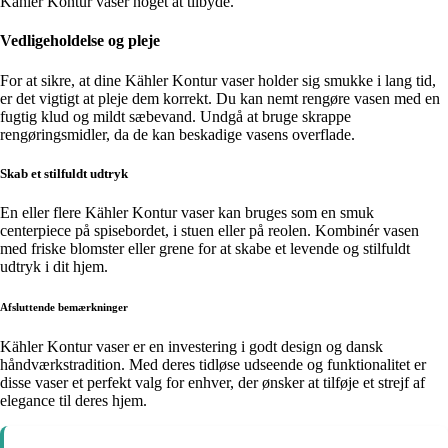
Kähler Kontur vaser noget at tilbyde.
Vedligeholdelse og pleje
For at sikre, at dine Kähler Kontur vaser holder sig smukke i lang tid,
er det vigtigt at pleje dem korrekt. Du kan nemt rengøre vasen med en
fugtig klud og mildt sæbevand. Undgå at bruge skrappe
rengøringsmidler, da de kan beskadige vasens overflade.
Skab et stilfuldt udtryk
En eller flere Kähler Kontur vaser kan bruges som en smuk
centerpiece på spisebordet, i stuen eller på reolen. Kombinér vasen
med friske blomster eller grene for at skabe et levende og stilfuldt
udtryk i dit hjem.
Afsluttende bemærkninger
Kähler Kontur vaser er en investering i godt design og dansk
håndværkstradition. Med deres tidløse udseende og funktionalitet er
disse vaser et perfekt valg for enhver, der ønsker at tilføje et strejf af
elegance til deres hjem.