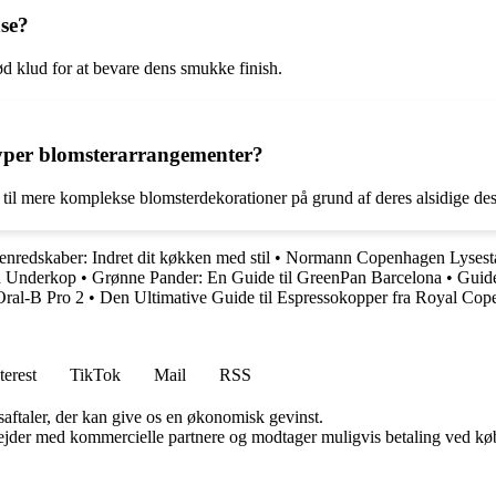
se?
klud for at bevare dens smukke finish.
typer blomsterarrangementer?
 til mere komplekse blomsterdekorationer på grund af deres alsidige des
enredskaber: Indret dit køkken med stil
•
Normann Copenhagen Lysestage
d Underkop
•
Grønne Pander: En Guide til GreenPan Barcelona
•
Guide
ral-B Pro 2
•
Den Ultimative Guide til Espressokopper fra Royal Co
terest
TikTok
Mail
RSS
saftaler, der kan give os en økonomisk gevinst.
jder med kommercielle partnere og modtager muligvis betaling ved køb.