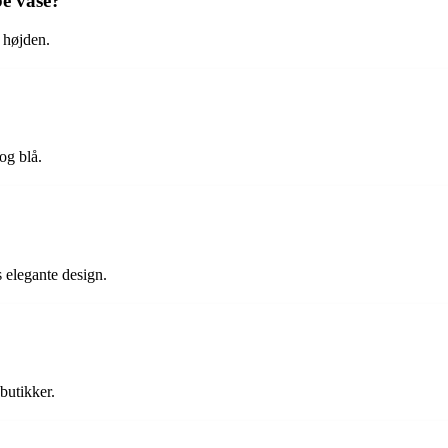
e vase?
 højden.
og blå.
 elegante design.
butikker.