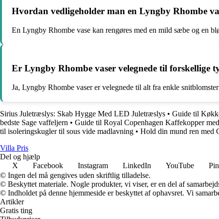
Hvordan vedligeholder man en Lyngby Rhombe va
En Lyngby Rhombe vase kan rengøres med en mild sæbe og en blød 
Er Lyngby Rhombe vaser velegnede til forskellige 
Ja, Lyngby Rhombe vaser er velegnede til alt fra enkle snitblomster
Sirius Juletræslys: Skab Hygge Med LED Juletræslys
•
Guide til Køkk
bedste Sage vaffeljern
•
Guide til Royal Copenhagen Kaffekopper me
til isoleringskugler til sous vide madlavning
•
Hold din mund ren med O
Villa Pris
Del og hjælp
X
Facebook
Instagram
LinkedIn
YouTube
Pin
© Ingen del må gengives uden skriftlig tilladelse.
© Beskyttet materiale. Nogle produkter, vi viser, er en del af samarbejd
© Indholdet på denne hjemmeside er beskyttet af ophavsret. Vi samarbe
Artikler
Gratis ting