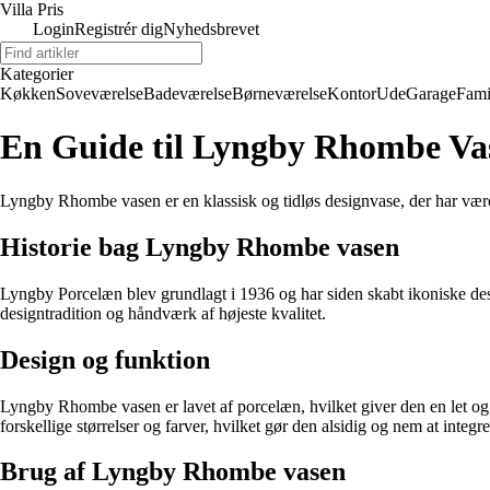
Villa Pris
Login
Registrér dig
Nyhedsbrevet
Kategorier
Køkken
Soveværelse
Badeværelse
Børneværelse
Kontor
Ude
Garage
Fami
En Guide til Lyngby Rhombe Va
Lyngby Rhombe vasen er en klassisk og tidløs designvase, der har været
Historie bag Lyngby Rhombe vasen
Lyngby Porcelæn blev grundlagt i 1936 og har siden skabt ikoniske des
designtradition og håndværk af højeste kvalitet.
Design og funktion
Lyngby Rhombe vasen er lavet af porcelæn, hvilket giver den en let og e
forskellige størrelser og farver, hvilket gør den alsidig og nem at integre
Brug af Lyngby Rhombe vasen