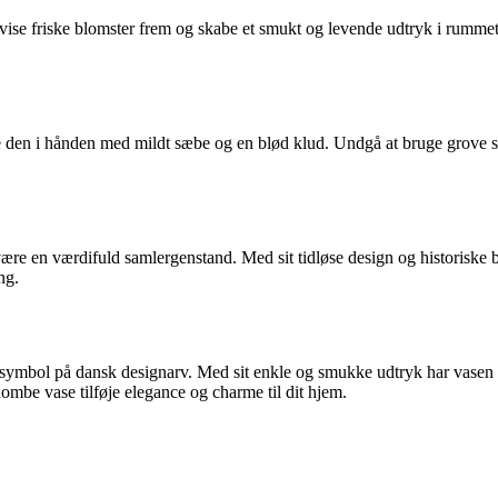
ise friske blomster frem og skabe et smukt og levende udtryk i rummet.
e den i hånden med mildt sæbe og en blød klud. Undgå at bruge grove s
e en værdifuld samlergenstand. Med sit tidløse design og historiske be
ng.
symbol på dansk designarv. Med sit enkle og smukke udtryk har vasen 
ombe vase tilføje elegance og charme til dit hjem.