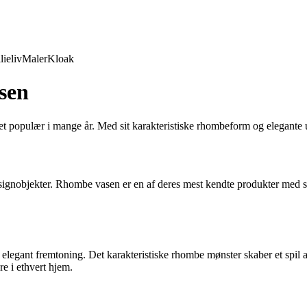
lieliv
Maler
Kloak
sen
 populær i mange år. Med sit karakteristiske rhombeform og elegante ud
ignobjekter. Rhombe vasen er en af deres mest kendte produkter med sit
legant fremtoning. Det karakteristiske rhombe mønster skaber et spil af
re i ethvert hjem.