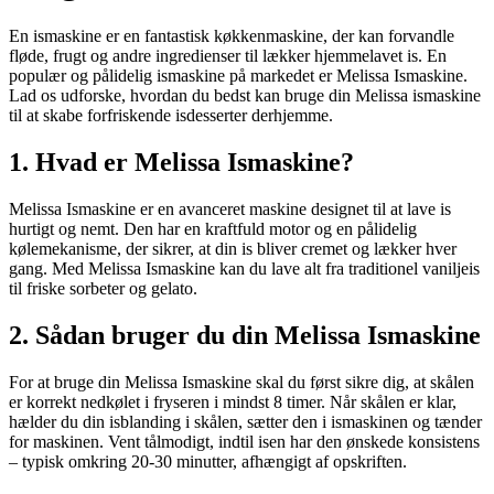
En ismaskine er en fantastisk køkkenmaskine, der kan forvandle
fløde, frugt og andre ingredienser til lækker hjemmelavet is. En
populær og pålidelig ismaskine på markedet er Melissa Ismaskine.
Lad os udforske, hvordan du bedst kan bruge din Melissa ismaskine
til at skabe forfriskende isdesserter derhjemme.
1. Hvad er Melissa Ismaskine?
Melissa Ismaskine er en avanceret maskine designet til at lave is
hurtigt og nemt. Den har en kraftfuld motor og en pålidelig
kølemekanisme, der sikrer, at din is bliver cremet og lækker hver
gang. Med Melissa Ismaskine kan du lave alt fra traditionel vaniljeis
til friske sorbeter og gelato.
2. Sådan bruger du din Melissa Ismaskine
For at bruge din Melissa Ismaskine skal du først sikre dig, at skålen
er korrekt nedkølet i fryseren i mindst 8 timer. Når skålen er klar,
hælder du din isblanding i skålen, sætter den i ismaskinen og tænder
for maskinen. Vent tålmodigt, indtil isen har den ønskede konsistens
– typisk omkring 20-30 minutter, afhængigt af opskriften.