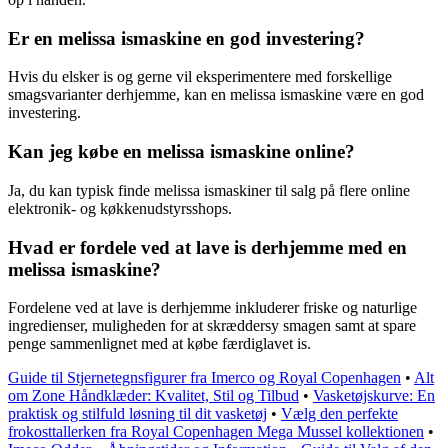
Er en melissa ismaskine en god investering?
Hvis du elsker is og gerne vil eksperimentere med forskellige
smagsvarianter derhjemme, kan en melissa ismaskine være en god
investering.
Kan jeg købe en melissa ismaskine online?
Ja, du kan typisk finde melissa ismaskiner til salg på flere online
elektronik- og køkkenudstyrsshops.
Hvad er fordele ved at lave is derhjemme med en
melissa ismaskine?
Fordelene ved at lave is derhjemme inkluderer friske og naturlige
ingredienser, muligheden for at skræddersy smagen samt at spare
penge sammenlignet med at købe færdiglavet is.
Guide til Stjernetegnsfigurer fra Imerco og Royal Copenhagen
•
Alt
om Zone Håndklæder: Kvalitet, Stil og Tilbud
•
Vasketøjskurve: En
praktisk og stilfuld løsning til dit vasketøj
•
Vælg den perfekte
frokosttallerken fra Royal Copenhagen Mega Mussel kollektionen
•