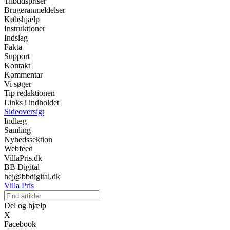
Tilbudspriser
Brugeranmeldelser
Købshjælp
Instruktioner
Indslag
Fakta
Support
Kontakt
Kommentar
Vi søger
Tip redaktionen
Links i indholdet
Sideoversigt
Indlæg
Samling
Nyhedssektion
Webfeed
VillaPris.dk
BB Digital
hej@bbdigital.dk
Villa Pris
Del og hjælp
X
Facebook