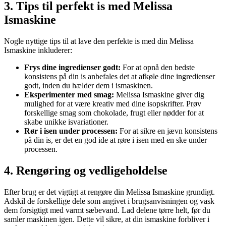
3. Tips til perfekt is med Melissa
Ismaskine
Nogle nyttige tips til at lave den perfekte is med din Melissa
Ismaskine inkluderer:
Frys dine ingredienser godt:
For at opnå den bedste
konsistens på din is anbefales det at afkøle dine ingredienser
godt, inden du hælder dem i ismaskinen.
Eksperimenter med smag:
Melissa Ismaskine giver dig
mulighed for at være kreativ med dine isopskrifter. Prøv
forskellige smag som chokolade, frugt eller nødder for at
skabe unikke isvariationer.
Rør i isen under processen:
For at sikre en jævn konsistens
på din is, er det en god ide at røre i isen med en ske under
processen.
4. Rengøring og vedligeholdelse
Efter brug er det vigtigt at rengøre din Melissa Ismaskine grundigt.
Adskil de forskellige dele som angivet i brugsanvisningen og vask
dem forsigtigt med varmt sæbevand. Lad delene tørre helt, før du
samler maskinen igen. Dette vil sikre, at din ismaskine forbliver i