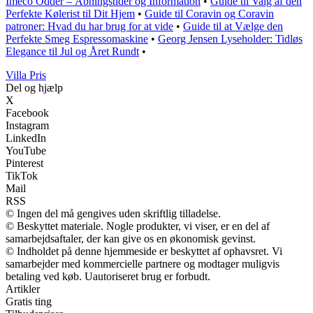
Imeco Odder – Åbningstider og Information
•
Guide til Valg af den
Perfekte Kølerist til Dit Hjem
•
Guide til Coravin og Coravin
patroner: Hvad du har brug for at vide
•
Guide til at Vælge den
Perfekte Smeg Espressomaskine
•
Georg Jensen Lyseholder: Tidløs
Elegance til Jul og Året Rundt
•
Villa Pris
Del og hjælp
X
Facebook
Instagram
LinkedIn
YouTube
Pinterest
TikTok
Mail
RSS
© Ingen del må gengives uden skriftlig tilladelse.
© Beskyttet materiale. Nogle produkter, vi viser, er en del af
samarbejdsaftaler, der kan give os en økonomisk gevinst.
© Indholdet på denne hjemmeside er beskyttet af ophavsret. Vi
samarbejder med kommercielle partnere og modtager muligvis
betaling ved køb. Uautoriseret brug er forbudt.
Artikler
Gratis ting