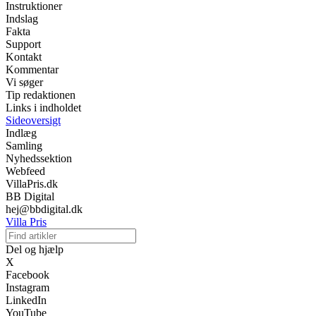
Instruktioner
Indslag
Fakta
Support
Kontakt
Kommentar
Vi søger
Tip redaktionen
Links i indholdet
Sideoversigt
Indlæg
Samling
Nyhedssektion
Webfeed
VillaPris.dk
BB Digital
hej@bbdigital.dk
Villa Pris
Del og hjælp
X
Facebook
Instagram
LinkedIn
YouTube