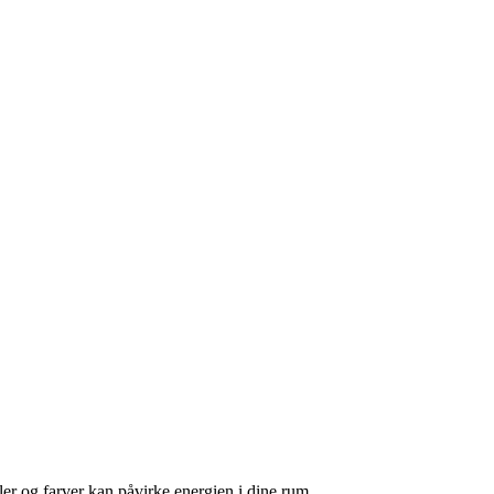
r og farver kan påvirke energien i dine rum.