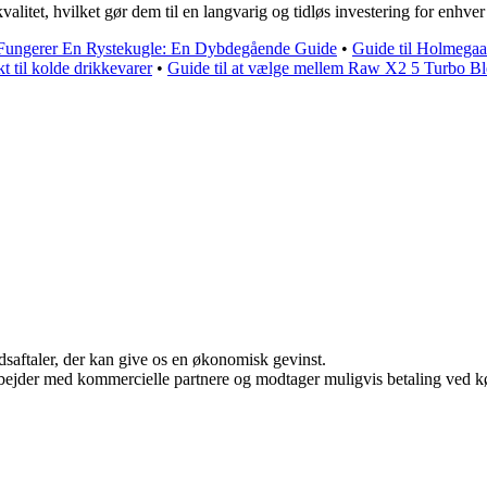
litet, hvilket gør dem til en langvarig og tidløs investering for enhv
Fungerer En Rystekugle: En Dybdegående Guide
•
Guide til Holmegaa
t til kolde drikkevarer
•
Guide til at vælge mellem Raw X2 5 Turbo B
jdsaftaler, der kan give os en økonomisk gevinst.
bejder med kommercielle partnere og modtager muligvis betaling ved kø