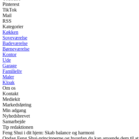
Pinterest
TikTok
Mail
RSS
Kategorier
Køkken
Soveværelse
Badeværelse
Børneværelse
Kontor
Ude
Garage
Familieliv
Maler
Kloak
Om os
Kontakt
Mediekit
Markedsføring
Min adgang
Nyhedsbrevet
Samarbejde
Tip redaktionen
Feng Shui i dit hjem: Skab balance og harmoni
Opdag Feng Shui-principperne og hvordan du kan anvende dem til at s