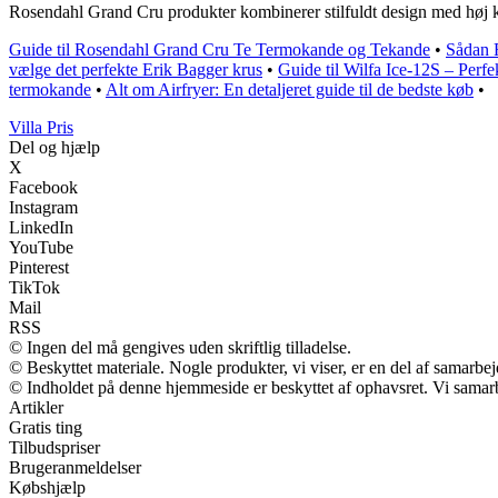
Rosendahl Grand Cru produkter kombinerer stilfuldt design med høj kva
Guide til Rosendahl Grand Cru Te Termokande og Tekande
•
Sådan 
vælge det perfekte Erik Bagger krus
•
Guide til Wilfa Ice-12S – Perfek
termokande
•
Alt om Airfryer: En detaljeret guide til de bedste køb
•
Villa Pris
Del og hjælp
X
Facebook
Instagram
LinkedIn
YouTube
Pinterest
TikTok
Mail
RSS
© Ingen del må gengives uden skriftlig tilladelse.
© Beskyttet materiale. Nogle produkter, vi viser, er en del af samarbe
© Indholdet på denne hjemmeside er beskyttet af ophavsret. Vi samar
Artikler
Gratis ting
Tilbudspriser
Brugeranmeldelser
Købshjælp