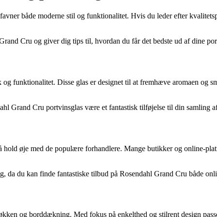
favner både moderne stil og funktionalitet. Hvis du leder efter kvalite
and Cru og giver dig tips til, hvordan du får det bedste ud af dine por
og funktionalitet. Disse glas er designet til at fremhæve aromaen og s
l Grand Cru portvinsglas være et fantastisk tilføjelse til din samling af
så hold øje med de populære forhandlere. Mange butikker og online-pla
 da du kan finde fantastiske tilbud på Rosendahl Grand Cru både onlin
 køkken og borddækning. Med fokus på enkelthed og stilrent design pas