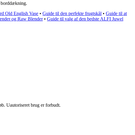
er borddækning.
rd Old English Vase
•
Guide til den perfekte frugtskål
•
Guide til at
lender og Raw Blender
•
Guide til valg af den bedste ALFI Juwel
b. Uautoriseret brug er forbudt.