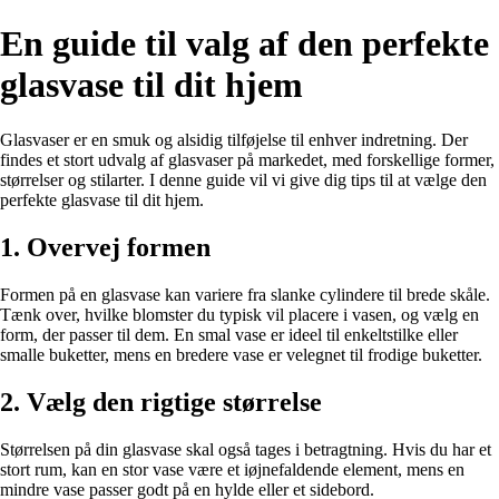
En guide til valg af den perfekte
glasvase til dit hjem
Glasvaser er en smuk og alsidig tilføjelse til enhver indretning. Der
findes et stort udvalg af glasvaser på markedet, med forskellige former,
størrelser og stilarter. I denne guide vil vi give dig tips til at vælge den
perfekte glasvase til dit hjem.
1. Overvej formen
Formen på en glasvase kan variere fra slanke cylindere til brede skåle.
Tænk over, hvilke blomster du typisk vil placere i vasen, og vælg en
form, der passer til dem. En smal vase er ideel til enkeltstilke eller
smalle buketter, mens en bredere vase er velegnet til frodige buketter.
2. Vælg den rigtige størrelse
Størrelsen på din glasvase skal også tages i betragtning. Hvis du har et
stort rum, kan en stor vase være et iøjnefaldende element, mens en
mindre vase passer godt på en hylde eller et sidebord.