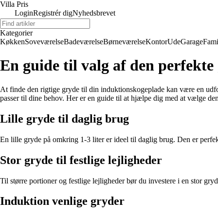
Villa Pris
Login
Registrér dig
Nyhedsbrevet
Kategorier
Køkken
Soveværelse
Badeværelse
Børneværelse
Kontor
Ude
Garage
Fami
En guide til valg af den perfekte
At finde den rigtige gryde til din induktionskogeplade kan være en udfo
passer til dine behov. Her er en guide til at hjælpe dig med at vælge den
Lille gryde til daglig brug
En lille gryde på omkring 1-3 liter er ideel til daglig brug. Den er perfe
Stor gryde til festlige lejligheder
Til større portioner og festlige lejligheder bør du investere i en stor gry
Induktion venlige gryder