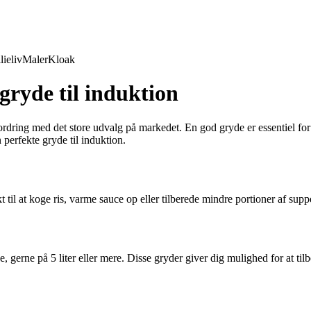
lieliv
Maler
Kloak
 gryde til induktion
rdring med det store udvalg på markedet. En god gryde er essentiel for a
 perfekte gryde til induktion.
kt til at koge ris, varme sauce op eller tilberede mindre portioner af supp
de, gerne på 5 liter eller mere. Disse gryder giver dig mulighed for at til