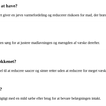
 at have?
t giver en jævn varmefordeling og reducerer risikoen for mad, der bræ
 men sørg for at justere madlavningen og mængden af væske derefter.
køkkenet?
l til at reducere saucer og simre retter uden at reducere for meget væsk
e?
gtigt med en mild sæbe efter brug for at bevare belægningen intakt.