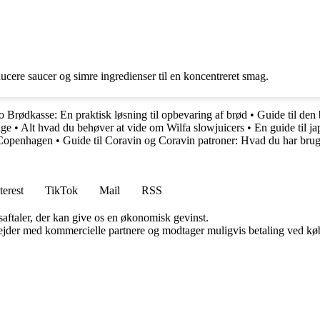
ducere saucer og simre ingredienser til en koncentreret smag.
 Brødkasse: En praktisk løsning til opbevaring af brød
•
Guide til den 
nge
•
Alt hvad du behøver at vide om Wilfa slowjuicers
•
En guide til j
 Copenhagen
•
Guide til Coravin og Coravin patroner: Hvad du har brug 
terest
TikTok
Mail
RSS
saftaler, der kan give os en økonomisk gevinst.
jder med kommercielle partnere og modtager muligvis betaling ved køb.