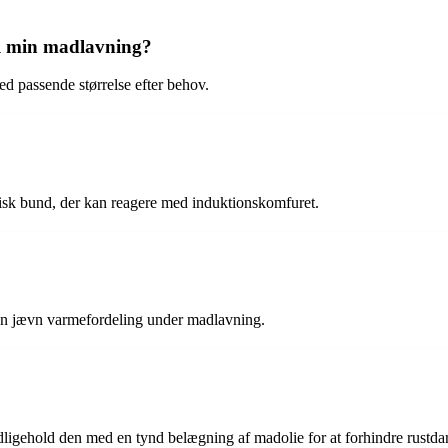
il min madlavning?
d passende størrelse efter behov.
etisk bund, der kan reagere med induktionskomfuret.
en jævn varmefordeling under madlavning.
edligehold den med en tynd belægning af madolie for at forhindre rustda