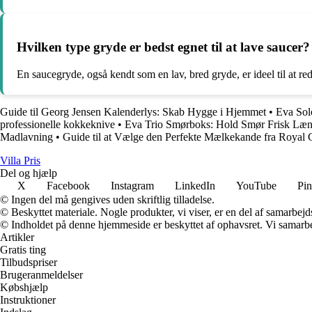
Hvilken type gryde er bedst egnet til at lave saucer?
En saucegryde, også kendt som en lav, bred gryde, er ideel til at re
Guide til Georg Jensen Kalenderlys: Skab Hygge i Hjemmet
•
Eva Solo
professionelle kokkeknive
•
Eva Trio Smørboks: Hold Smør Frisk Læ
Madlavning
•
Guide til at Vælge den Perfekte Mælkekande fra Royal
Villa Pris
Del og hjælp
X
Facebook
Instagram
LinkedIn
YouTube
Pin
© Ingen del må gengives uden skriftlig tilladelse.
© Beskyttet materiale. Nogle produkter, vi viser, er en del af samarbejd
© Indholdet på denne hjemmeside er beskyttet af ophavsret. Vi samarbe
Artikler
Gratis ting
Tilbudspriser
Brugeranmeldelser
Købshjælp
Instruktioner