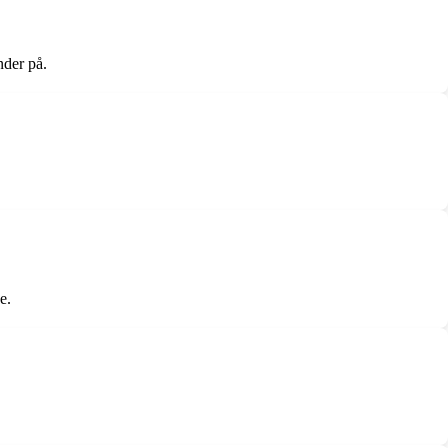
nder på.
e.