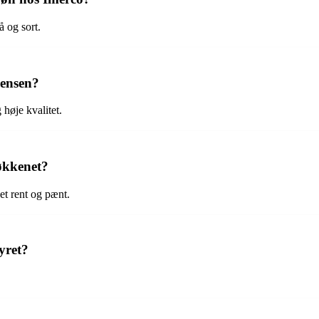
å og sort.
Jensen?
 høje kvalitet.
køkkenet?
et rent og pænt.
yret?