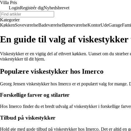
Villa Pris
Login
Registrér dig
Nyhedsbrevet
Kategorier
Køkken
Soveværelse
Badeværelse
Børneværelse
Kontor
Ude
Garage
Fami
En guide til valg af viskestykker 
Viskestykker er en vigtig del af ethvert køkken. Uanset om du stræber efte
viskestykker til dit hjem.
Populære viskestykker hos Imerco
Georg Jensen viskestykker hos Imerco er et populært valg for mange. Dis
Forskellige farver og stilarter
Hos Imerco finder du et bredt udvalg af viskestykker i forskellige farve
Tilbud på viskestykker
Hold øje med gode tilbud på viskestykker hos Imerco. Det er altid en god