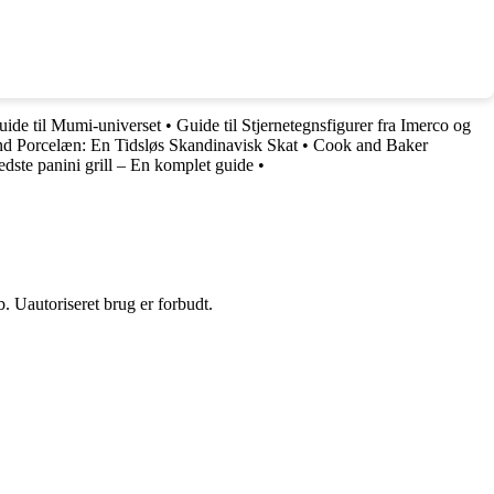
ide til Mumi-universet
•
Guide til Stjernetegnsfigurer fra Imerco og
nd Porcelæn: En Tidsløs Skandinavisk Skat
•
Cook and Baker
dste panini grill – En komplet guide
•
 Uautoriseret brug er forbudt.