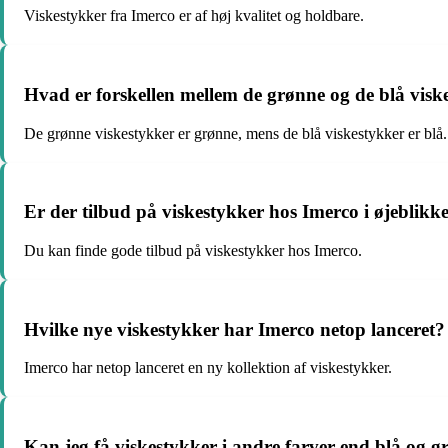
Viskestykker fra Imerco er af høj kvalitet og holdbare.
Hvad er forskellen mellem de grønne og de blå visk
De grønne viskestykker er grønne, mens de blå viskestykker er blå.
Er der tilbud på viskestykker hos Imerco i øjeblikk
Du kan finde gode tilbud på viskestykker hos Imerco.
Hvilke nye viskestykker har Imerco netop lanceret?
Imerco har netop lanceret en ny kollektion af viskestykker.
Kan jeg få viskestykker i andre farver end blå og 