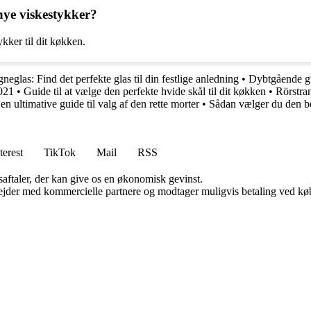
ye viskestykker?
ker til dit køkken.
eglas: Find det perfekte glas til din festlige anledning
•
Dybtgående gu
2021
•
Guide til at vælge den perfekte hvide skål til dit køkken
•
Rörstra
n ultimative guide til valg af den rette morter
•
Sådan vælger du den be
terest
TikTok
Mail
RSS
saftaler, der kan give os en økonomisk gevinst.
jder med kommercielle partnere og modtager muligvis betaling ved køb.