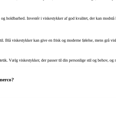
itet og holdbarhed. Investér i viskestykker af god kvalitet, der kan mod
til. Blå viskestykker kan give en frisk og moderne følelse, mens grå viske
etik. Vælg viskestykker, der passer til din personlige stil og behov, og 
Imerco?