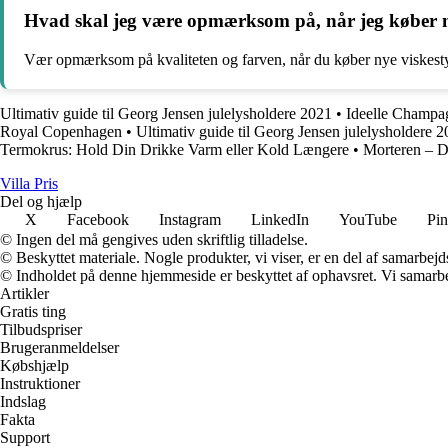
Hvad skal jeg være opmærksom på, når jeg køber n
Vær opmærksom på kvaliteten og farven, når du køber nye viskestyk
Ultimativ guide til Georg Jensen julelysholdere 2021
•
Ideelle Champagn
Royal Copenhagen
•
Ultimativ guide til Georg Jensen julelysholdere 
Termokrus: Hold Din Drikke Varm eller Kold Længere
•
Morteren – De
Villa Pris
Del og hjælp
X
Facebook
Instagram
LinkedIn
YouTube
Pin
© Ingen del må gengives uden skriftlig tilladelse.
© Beskyttet materiale. Nogle produkter, vi viser, er en del af samarbejd
© Indholdet på denne hjemmeside er beskyttet af ophavsret. Vi samarbe
Artikler
Gratis ting
Tilbudspriser
Brugeranmeldelser
Købshjælp
Instruktioner
Indslag
Fakta
Support