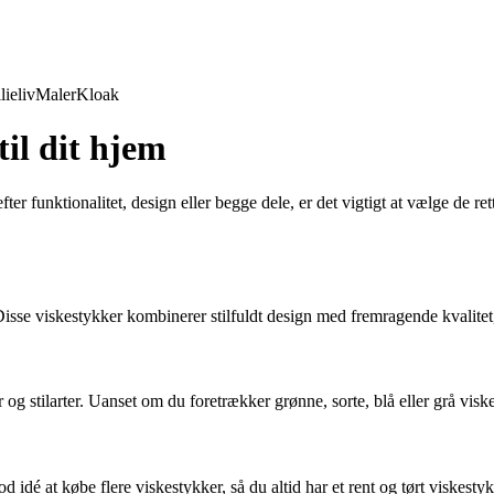
lieliv
Maler
Kloak
til dit hjem
r funktionalitet, design eller begge dele, er det vigtigt at vælge de rette
se viskestykker kombinerer stilfuldt design med fremragende kvalitet, hv
r og stilarter. Uanset om du foretrækker grønne, sorte, blå eller grå vi
 idé at købe flere viskestykker, så du altid har et rent og tørt viskest