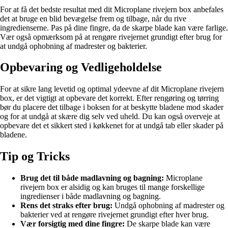
For at få det bedste resultat med dit Microplane rivejern box anbefales
det at bruge en blid bevægelse frem og tilbage, når du rive
ingredienserne. Pas på dine fingre, da de skarpe blade kan være farlige.
Vær også opmærksom på at rengøre rivejernet grundigt efter brug for
at undgå ophobning af madrester og bakterier.
Opbevaring og Vedligeholdelse
For at sikre lang levetid og optimal ydeevne af dit Microplane rivejern
box, er det vigtigt at opbevare det korrekt. Efter rengøring og tørring
bør du placere det tilbage i boksen for at beskytte bladene mod skader
og for at undgå at skære dig selv ved uheld. Du kan også overveje at
opbevare det et sikkert sted i køkkenet for at undgå tab eller skader på
bladene.
Tip og Tricks
Brug det til både madlavning og bagning:
Microplane
rivejern box er alsidig og kan bruges til mange forskellige
ingredienser i både madlavning og bagning.
Rens det straks efter brug:
Undgå ophobning af madrester og
bakterier ved at rengøre rivejernet grundigt efter hver brug.
Vær forsigtig med dine fingre:
De skarpe blade kan være