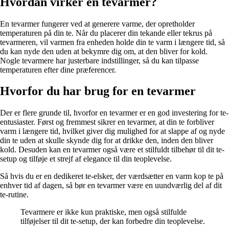
Hvordan virker en tevarmer?
En tevarmer fungerer ved at generere varme, der opretholder
temperaturen på din te. Når du placerer din tekande eller tekrus på
tevarmeren, vil varmen fra enheden holde din te varm i længere tid, så
du kan nyde den uden at bekymre dig om, at den bliver for kold.
Nogle tevarmere har justerbare indstillinger, så du kan tilpasse
temperaturen efter dine præferencer.
Hvorfor du har brug for en tevarmer
Der er flere grunde til, hvorfor en tevarmer er en god investering for te-
entusiaster. Først og fremmest sikrer en tevarmer, at din te forbliver
varm i længere tid, hvilket giver dig mulighed for at slappe af og nyde
din te uden at skulle skynde dig for at drikke den, inden den bliver
kold. Desuden kan en tevarmer også være et stilfuldt tilbehør til dit te-
setup og tilføje et strejf af elegance til din teoplevelse.
Så hvis du er en dedikeret te-elsker, der værdsætter en varm kop te på
enhver tid af dagen, så bør en tevarmer være en uundværlig del af dit
te-rutine.
Tevarmere er ikke kun praktiske, men også stilfulde
tilføjelser til dit te-setup, der kan forbedre din teoplevelse.