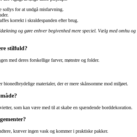
e sollys for at undgå misfarvning.
ader.
ffes korrekt i skraldespanden efter brug.
borddækning og gøre enhver begivenhed mere speciel. Vælg med omhu og f
e stilfuld?
ingen med deres forskellige farver, mønstre og folder.
ller bionedbrydelige materialer, der er mere skånsomme mod miljøet.
v måde?
servietter, som kan være med til at skabe en spændende borddekoration.
angementer?
håndtere, kræver ingen vask og kommer i praktiske pakker.