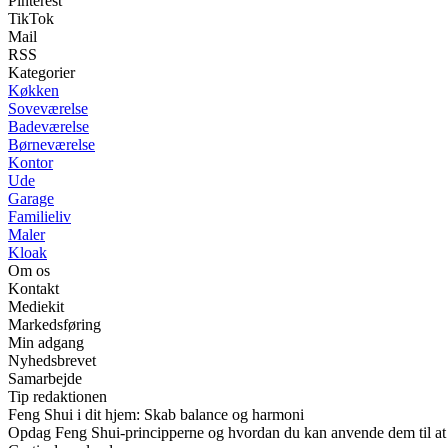
Pinterest
TikTok
Mail
RSS
Kategorier
Køkken
Soveværelse
Badeværelse
Børneværelse
Kontor
Ude
Garage
Familieliv
Maler
Kloak
Om os
Kontakt
Mediekit
Markedsføring
Min adgang
Nyhedsbrevet
Samarbejde
Tip redaktionen
Feng Shui i dit hjem: Skab balance og harmoni
Opdag Feng Shui-principperne og hvordan du kan anvende dem til at s