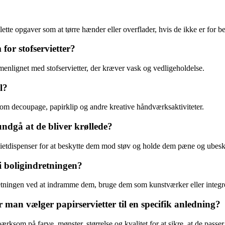
lette opgaver som at tørre hænder eller overflader, hvis de ikke er for be
 for stofservietter?
nlignet med stofservietter, der kræver vask og vedligeholdelse.
l?
r som decoupage, papirklip og andre kreative håndværksaktiviteter.
ndgå at de bliver krøllede?
ervietdispenser for at beskytte dem mod støv og holde dem pæne og ubes
i boligindretningen?
dretningen ved at indramme dem, bruge dem som kunstværker eller integr
n vælger papirservietter til en specifik anledning?
rksom på farve, mønster, størrelse og kvalitet for at sikre, at de passer