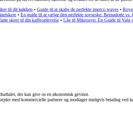
ker til dit køkken
•
Guide til at skabe de perfekte imerco waves
•
Royal
inelskere
•
En guide til at vælge den perfekte sovseske: Bernadotte vs.
latte skeer til din kaffeoplevelse
•
Låg til Mikroovn: En Guide til Valg
jdsaftaler, der kan give os en økonomisk gevinst.
bejder med kommercielle partnere og modtager muligvis betaling ved kø