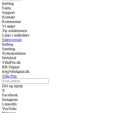
Indslag
Fakta
Support
Kontakt
Kommentar
Vi søger
Tip redaktionen
Links i indholdet
Sideoversigt
Indlæg
Samling
Nyhedssektion
Webfeed
VillaPris.dk
BB Digital
hej@bbdigital.dk
Villa Pris
Del og hjælp
X
Facebook
Instagram
LinkedIn
YouTube