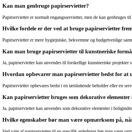
Kan man genbruge papirservietter?
Papirservietter er normalt engangsservietter, men de kan genbruges til 
Hvilke fordele er der ved at bruge papirservietter frem
Papirservietter er mere hygiejniske, bekvemme og budgetvenlige samme
Kan man bruge papirservietter til kunstneriske formå
Ja, papirservietter kan anvendes til forskellige kunstneriske projekte
Hvordan opbevarer man papirservietter bedst for at u
Papirservietter opbevares bedst i en tætsluttende beholder eller en s
Kan papirservietter bruges som dekorative elementer 
Ja, papirservietter kan anvendes som dekorative elementer i boligin
Hvilke egenskaber bør man være opmærksom på, når ma
Ved valg af papirservietter til en specifik anledning bør man være opmæ