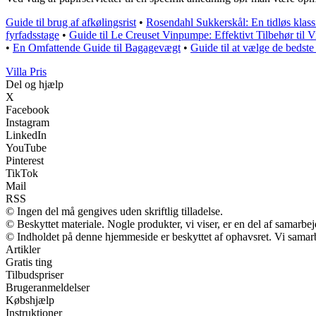
Guide til brug af afkølingsrist
•
Rosendahl Sukkerskål: En tidløs klassi
fyrfadsstage
•
Guide til Le Creuset Vinpumpe: Effektivt Tilbehør til V
•
En Omfattende Guide til Bagagevægt
•
Guide til at vælge de bedste 
Villa Pris
Del og hjælp
X
Facebook
Instagram
LinkedIn
YouTube
Pinterest
TikTok
Mail
RSS
© Ingen del må gengives uden skriftlig tilladelse.
© Beskyttet materiale. Nogle produkter, vi viser, er en del af samarbe
© Indholdet på denne hjemmeside er beskyttet af ophavsret. Vi samar
Artikler
Gratis ting
Tilbudspriser
Brugeranmeldelser
Købshjælp
Instruktioner