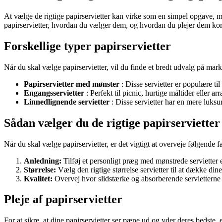
At vælge de rigtige papirservietter kan virke som en simpel opgave, men d
papirservietter, hvordan du vælger dem, og hvordan du plejer dem kor
Forskellige typer papirservietter
Når du skal vælge papirservietter, vil du finde et bredt udvalg på mar
Papirservietter med mønster
: Disse servietter er populære til
Engangsservietter
: Perfekt til picnic, hurtige måltider eller 
Linnedlignende servietter
: Disse servietter har en mere luksur
Sådan vælger du de rigtige papirservietter
Når du skal vælge papirservietter, er det vigtigt at overveje følgende f
Anledning:
Tilføj et personligt præg med mønstrede servietter 
Størrelse:
Vælg den rigtige størrelse servietter til at dække dine
Kvalitet:
Overvej hvor slidstærke og absorberende servietterne s
Pleje af papirservietter
For at sikre, at dine papirservietter ser pæne ud og yder deres bedste, er