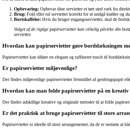
Opbevaring:
Opbevar dine servietter et tørt sted væk fra direkt
Brug:
Fold eller rul servietter korrekt for at undgå krøller og sk
Bortskaffelse:
Hvis du bruger engangsservietter, skal de bortska
Valget af de rigtige papirservietter kan virkelig påvirke din 
servietter.
Hvordan kan papirservietter gøre borddækningen mer
Papirservietter kan tilføre en elegant og raffineret touch til borddækn
Er papirservietter miljøvenlige?
Der findes miljøvenlige papirservietter fremstillet af genbrugspapir e
Hvordan kan man folde papirservietter på en kreati
Der findes adskillige kreative og originale metoder til at folde papir
Er det praktisk at bruge papirservietter til store arr
Papirservietter er ideelle til store arrangementer, da de er nemme at 