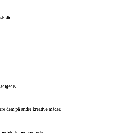
skidte.
kadigede.
ere dem på andre kreative måder.
 perfekt til begivenheden.