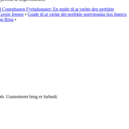
 Copenhagen Fyrfadsstager: En guide til at vælge den perfekte
 Georg Jensen
•
Guide til at vælge det perfekte portvinsglas hos Imerco
 og Brug
•
b. Uautoriseret brug er forbudt.