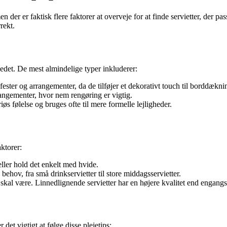
er er faktisk flere faktorer at overveje for at finde servietter, der passe
rekt.
kedet. De mest almindelige typer inkluderer:
 fester og arrangementer, da de tilføjer et dekorativt touch til borddækni
arrangementer, hvor nem rengøring er vigtig.
iøs følelse og bruges ofte til mere formelle lejligheder.
aktorer:
eller hold det enkelt med hvide.
 behov, fra små drinkservietter til store middagsservietter.
kal være. Linnedlignende servietter har en højere kvalitet end engangss
 det vigtigt at følge disse plejetips: