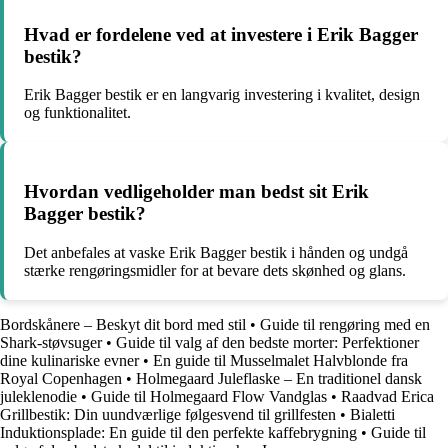
Hvad er fordelene ved at investere i Erik Bagger
bestik?
Erik Bagger bestik er en langvarig investering i kvalitet, design
og funktionalitet.
Hvordan vedligeholder man bedst sit Erik
Bagger bestik?
Det anbefales at vaske Erik Bagger bestik i hånden og undgå
stærke rengøringsmidler for at bevare dets skønhed og glans.
Bordskånere – Beskyt dit bord med stil
•
Guide til rengøring med en
Shark-støvsuger
•
Guide til valg af den bedste morter: Perfektioner
dine kulinariske evner
•
En guide til Musselmalet Halvblonde fra
Royal Copenhagen
•
Holmegaard Juleflaske – En traditionel dansk
juleklenodie
•
Guide til Holmegaard Flow Vandglas
•
Raadvad Erica
Grillbestik: Din uundværlige følgesvend til grillfesten
•
Bialetti
Induktionsplade: En guide til den perfekte kaffebrygning
•
Guide til