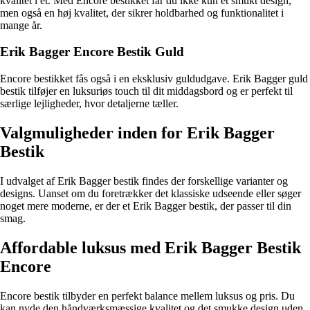
kvalitet i ét. Med Encore bestikket får du ikke kun et smukt design,
men også en høj kvalitet, der sikrer holdbarhed og funktionalitet i
mange år.
Erik Bagger Encore Bestik Guld
Encore bestikket fås også i en eksklusiv guldudgave. Erik Bagger guld
bestik tilføjer en luksuriøs touch til dit middagsbord og er perfekt til
særlige lejligheder, hvor detaljerne tæller.
Valgmuligheder inden for Erik Bagger
Bestik
I udvalget af Erik Bagger bestik findes der forskellige varianter og
designs. Uanset om du foretrækker det klassiske udseende eller søger
noget mere moderne, er der et Erik Bagger bestik, der passer til din
smag.
Affordable luksus med Erik Bagger Bestik
Encore
Encore bestik tilbyder en perfekt balance mellem luksus og pris. Du
kan nyde den håndværksmæssige kvalitet og det smukke design uden