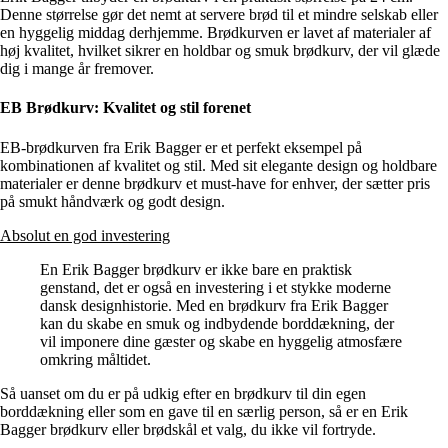
Denne størrelse gør det nemt at servere brød til et mindre selskab eller
en hyggelig middag derhjemme. Brødkurven er lavet af materialer af
høj kvalitet, hvilket sikrer en holdbar og smuk brødkurv, der vil glæde
dig i mange år fremover.
EB Brødkurv: Kvalitet og stil forenet
EB-brødkurven fra Erik Bagger er et perfekt eksempel på
kombinationen af kvalitet og stil. Med sit elegante design og holdbare
materialer er denne brødkurv et must-have for enhver, der sætter pris
på smukt håndværk og godt design.
Absolut en god investering
En Erik Bagger brødkurv er ikke bare en praktisk
genstand, det er også en investering i et stykke moderne
dansk designhistorie. Med en brødkurv fra Erik Bagger
kan du skabe en smuk og indbydende borddækning, der
vil imponere dine gæster og skabe en hyggelig atmosfære
omkring måltidet.
Så uanset om du er på udkig efter en brødkurv til din egen
borddækning eller som en gave til en særlig person, så er en Erik
Bagger brødkurv eller brødskål et valg, du ikke vil fortryde.