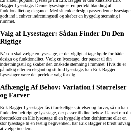
En anden populær lysestage fra Erik Bagger er den klassiske Erik
Bagger Lysestage. Denne lysestage er en perfekt blanding af
funktionalitet og elegance. Med sit enkle design passer denne lysestage
godt ind i enhver indretningsstil og skaber en hyggelig stemning i
rummet.
Valg af Lysestager: Sådan Finder Du Den
Rigtige
Når du skal vælge en lysestage, er det vigtigt at tage højde for både
design og funktionalitet. Vælg en lysestage, der passer til din
indretningsstil og skaber den ønskede stemning i rummet. Hvis du er
på udkig efter en elegant og stilfuld lysestage, kan Erik Bagger
Lysestager være det perfekte valg for dig.
Afhængig Af Behov: Variation i Størrelser
og Farver
Erik Bagger Lysestager fås i forskellige størrelser og farver, så du kan
finde den helt rigtige lysestage, der passer til dine behov. Uanset om du
foretrækker en lille lysestage til en hyggelig aften derhjemme eller en
stor lysestage til en festlig begivenhed, har Erik Bagger et bredt udvalg
at vælge imellem.