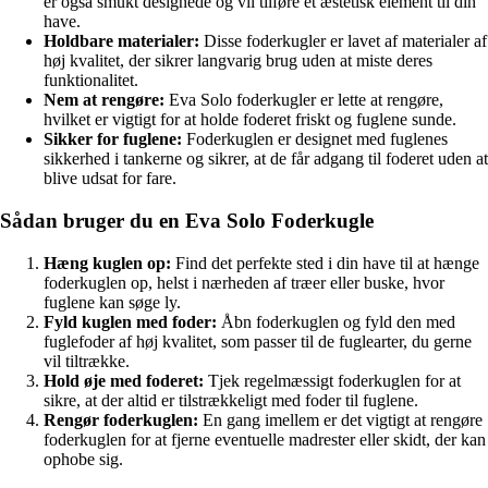
er også smukt designede og vil tilføre et æstetisk element til din
have.
Holdbare materialer:
Disse foderkugler er lavet af materialer af
høj kvalitet, der sikrer langvarig brug uden at miste deres
funktionalitet.
Nem at rengøre:
Eva Solo foderkugler er lette at rengøre,
hvilket er vigtigt for at holde foderet friskt og fuglene sunde.
Sikker for fuglene:
Foderkuglen er designet med fuglenes
sikkerhed i tankerne og sikrer, at de får adgang til foderet uden at
blive udsat for fare.
Sådan bruger du en Eva Solo Foderkugle
Hæng kuglen op:
Find det perfekte sted i din have til at hænge
foderkuglen op, helst i nærheden af træer eller buske, hvor
fuglene kan søge ly.
Fyld kuglen med foder:
Åbn foderkuglen og fyld den med
fuglefoder af høj kvalitet, som passer til de fuglearter, du gerne
vil tiltrække.
Hold øje med foderet:
Tjek regelmæssigt foderkuglen for at
sikre, at der altid er tilstrækkeligt med foder til fuglene.
Rengør foderkuglen:
En gang imellem er det vigtigt at rengøre
foderkuglen for at fjerne eventuelle madrester eller skidt, der kan
ophobe sig.