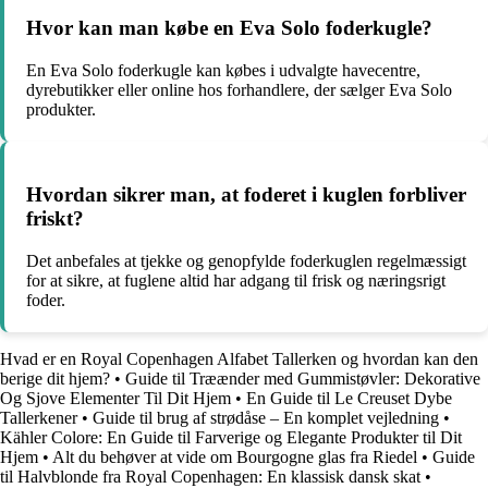
Hvor kan man købe en Eva Solo foderkugle?
En Eva Solo foderkugle kan købes i udvalgte havecentre,
dyrebutikker eller online hos forhandlere, der sælger Eva Solo
produkter.
Hvordan sikrer man, at foderet i kuglen forbliver
friskt?
Det anbefales at tjekke og genopfylde foderkuglen regelmæssigt
for at sikre, at fuglene altid har adgang til frisk og næringsrigt
foder.
Hvad er en Royal Copenhagen Alfabet Tallerken og hvordan kan den
berige dit hjem?
•
Guide til Træænder med Gummistøvler: Dekorative
Og Sjove Elementer Til Dit Hjem
•
En Guide til Le Creuset Dybe
Tallerkener
•
Guide til brug af strødåse – En komplet vejledning
•
Kähler Colore: En Guide til Farverige og Elegante Produkter til Dit
Hjem
•
Alt du behøver at vide om Bourgogne glas fra Riedel
•
Guide
til Halvblonde fra Royal Copenhagen: En klassisk dansk skat
•