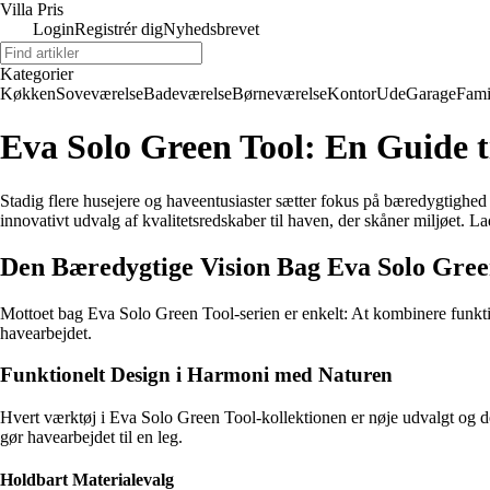
Villa Pris
Login
Registrér dig
Nyhedsbrevet
Kategorier
Køkken
Soveværelse
Badeværelse
Børneværelse
Kontor
Ude
Garage
Fami
Eva Solo Green Tool: En Guide t
Stadig flere husejere og haveentusiaster sætter fokus på bæredygtighed
innovativt udvalg af kvalitetsredskaber til haven, der skåner miljøet. L
Den Bæredygtige Vision Bag Eva Solo Gree
Mottoet bag Eva Solo Green Tool-serien er enkelt: At kombinere funkti
havearbejdet.
Funktionelt Design i Harmoni med Naturen
Hvert værktøj i Eva Solo Green Tool-kollektionen er nøje udvalgt og 
gør havearbejdet til en leg.
Holdbart Materialevalg