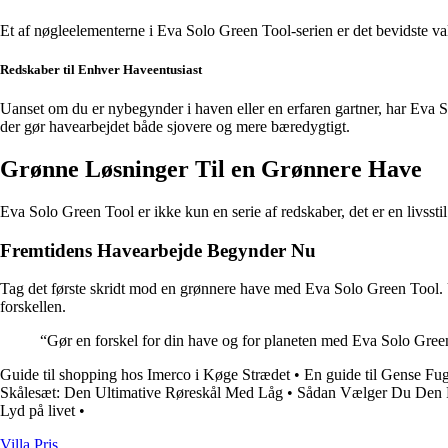
Et af nøgleelementerne i Eva Solo Green Tool-serien er det bevidste val
Redskaber til Enhver Haveentusiast
Uanset om du er nybegynder i haven eller en erfaren gartner, har Eva So
der gør havearbejdet både sjovere og mere bæredygtigt.
Grønne Løsninger Til en Grønnere Have
Eva Solo Green Tool er ikke kun en serie af redskaber, det er en livsst
Fremtidens Havearbejde Begynder Nu
Tag det første skridt mod en grønnere have med Eva Solo Green Tool. U
forskellen.
“Gør en forskel for din have og for planeten med Eva Solo Gree
Guide til shopping hos Imerco i Køge Strædet
•
En guide til Gense Fu
Skålesæt: Den Ultimative Røreskål Med Låg
•
Sådan Vælger Du Den 
Lyd på livet
•
Villa Pris