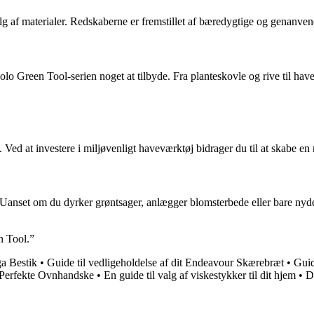
g af materialer. Redskaberne er fremstillet af bæredygtige og genanvend
lo Green Tool-serien noget at tilbyde. Fra planteskovle og rive til hav
il. Ved at investere i miljøvenligt haveværktøj bidrager du til at skabe
anset om du dyrker grøntsager, anlægger blomsterbede eller bare nyder 
n Tool.”
ga Bestik
•
Guide til vedligeholdelse af dit Endeavour Skærebræt
•
Guid
Perfekte Ovnhandske
•
En guide til valg af viskestykker til dit hjem
•
D