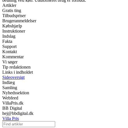
betaling ved køb. Uautoriseret brug er forbudt.
Artikler
Gratis ting
Tilbudspriser
Brugeranmeldelser
Købshjælp
Instruktioner
Indslag
Fakta
Support
Kontakt
Kommentar
Vi søger
Tip redaktionen
Links i indholdet
Sideoversigt
Indlæg
Samling
Nyhedssektion
Webfeed
VillaPris.dk
BB Digital
hej@bbdigital.dk
Villa Pris