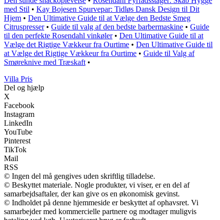
Den sunde snackoplevelse
•
Rosendahl Fyrfadsstager: Skab Hygge
med Stil
•
Kay Bojesen Spurvepar: Tidløs Dansk Design til Dit
Hjem
•
Den Ultimative Guide til at Vælge den Bedste Smeg
Citruspresser
•
Guide til valg af den bedste barbermaskine
•
Guide
til den perfekte Rosendahl vinkøler
•
Den Ultimative Guide til at
Vælge det Rigtige Vækkeur fra Ourtime
•
Den Ultimative Guide til
at Vælge det Rigtige Vækkeur fra Ourtime
•
Guide til Valg af
Smøreknive med Træskaft
•
Villa Pris
Del og hjælp
X
Facebook
Instagram
LinkedIn
YouTube
Pinterest
TikTok
Mail
RSS
© Ingen del må gengives uden skriftlig tilladelse.
© Beskyttet materiale. Nogle produkter, vi viser, er en del af
samarbejdsaftaler, der kan give os en økonomisk gevinst.
© Indholdet på denne hjemmeside er beskyttet af ophavsret. Vi
samarbejder med kommercielle partnere og modtager muligvis