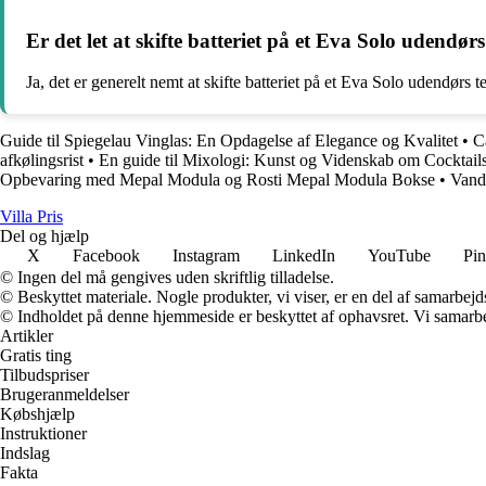
Er det let at skifte batteriet på et Eva Solo udendø
Ja, det er generelt nemt at skifte batteriet på et Eva Solo udendørs 
Guide til Spiegelau Vinglas: En Opdagelse af Elegance og Kvalitet
•
C
afkølingsrist
•
En guide til Mixologi: Kunst og Videnskab om Cocktail
Opbevaring med Mepal Modula og Rosti Mepal Modula Bokse
•
Vandg
Villa Pris
Del og hjælp
X
Facebook
Instagram
LinkedIn
YouTube
Pin
© Ingen del må gengives uden skriftlig tilladelse.
© Beskyttet materiale. Nogle produkter, vi viser, er en del af samarbejd
© Indholdet på denne hjemmeside er beskyttet af ophavsret. Vi samarbe
Artikler
Gratis ting
Tilbudspriser
Brugeranmeldelser
Købshjælp
Instruktioner
Indslag
Fakta