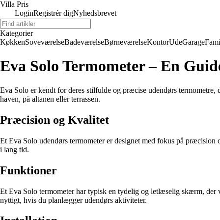
Villa Pris
Login
Registrér dig
Nyhedsbrevet
Kategorier
Køkken
Soveværelse
Badeværelse
Børneværelse
Kontor
Ude
Garage
Fami
Eva Solo Termometer – En Guid
Eva Solo er kendt for deres stilfulde og præcise udendørs termometre, d
haven, på altanen eller terrassen.
Præcision og Kvalitet
Et Eva Solo udendørs termometer er designet med fokus på præcision og k
i lang tid.
Funktioner
Et Eva Solo termometer har typisk en tydelig og letlæselig skærm, der 
nyttigt, hvis du planlægger udendørs aktiviteter.