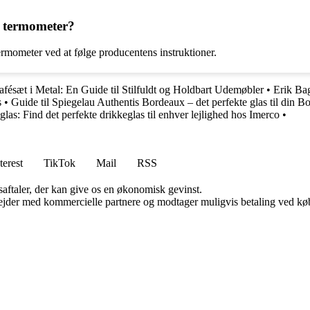
rs termometer?
termometer ved at følge producentens instruktioner.
afésæt i Metal: En Guide til Stilfuldt og Holdbart Udemøbler
•
Erik Bag
s
•
Guide til Spiegelau Authentis Bordeaux – det perfekte glas til din B
las: Find det perfekte drikkeglas til enhver lejlighed hos Imerco
•
terest
TikTok
Mail
RSS
saftaler, der kan give os en økonomisk gevinst.
jder med kommercielle partnere og modtager muligvis betaling ved køb.