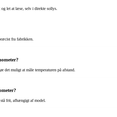
g let at læse, selv i direkte sollys.
ræcist fra fabrikken.
mometer?
r det muligt at måle temperaturen på afstand.
ometer?
å frit, afhængigt af model.