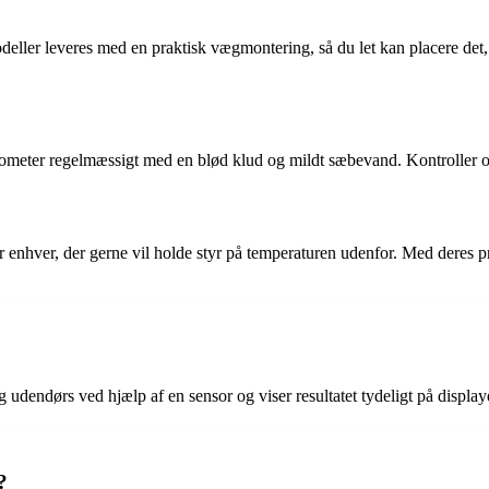
eller leveres med en praktisk vægmontering, så du let kan placere det, h
ometer regelmæssigt med en blød klud og mildt sæbevand. Kontroller også 
or enhver, der gerne vil holde styr på temperaturen udenfor. Med deres 
dendørs ved hjælp af en sensor og viser resultatet tydeligt på display
?