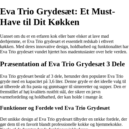
Eva Trio Grydesæt: Et Must-
Have til Dit Køkken
Uanset om du er en erfaren kok eller bare elsker at lave mad
derhjemme, er Eva Trio grydesæt et essentielt redskab i ethvert
køkken. Med deres innovative design, holdbarhed og funktionalitet har
Eva Trio grydesæt vundet hjertet hos madentusiaster over hele verden.
Præsentation af Eva Trio Grydesæt 3 Dele
Eva Trio grydesæt består af 3 dele, herunder den populære Eva Trio
gryde med en kapacitet på 3,6 liter. Denne gryde er det ideelle valg til
at tilberede alt fra pasta og grøntsager til simreretter og supper. Den er
fremstillet af høj kvalitets rustfrit stål, der sikrer en jævn
varmefordeling og holdbarhed, der kan holde i mange år.
Funktioner og Fordele ved Eva Trio Grydesæt
Det unikke design af Eva Trio grydesæt tilbyder en række fordele, der
gør dem til en favorit blandt professionelle kokke og hjemmekokke.