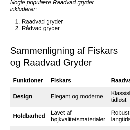
Nogle populære Raadvad gryder
inkluderer:
Raadvad gryder
Rådvad gryder
Sammenligning af Fiskars
og Raadvad Gryder
Funktioner
Fiskars
Raadv
Klassis
Design
Elegant og moderne
tidløst
Lavet af
Robust
Holdbarhed
højkvalitetsmaterialer
langtid