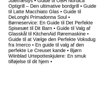
Juletræslys
•
Guide til OBH Nordica
Optigrill – Den ultimative bordgrill
•
Guide
til Latte Macchiato Glas
•
Guide til
DeLonghi Primadonna Soul
•
Børneservice: En Guide til Det Perfekte
Spisesæt til Dit Barn
•
Guide til Valg af
Glasskål til KitchenAid Røremaskine
•
Guide til at Vælge den Perfekte Voksdug
fra Imerco
•
En guide til valg af den
perfekte Le Creuset kande
•
Bjørn
Wiinblad Urtepotteskjulere: En smuk
tilføjelse til dit hjem
•