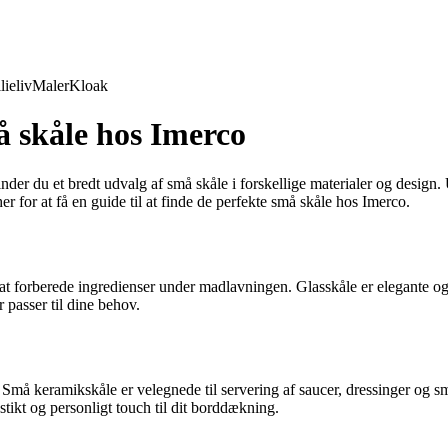
lieliv
Maler
Kloak
må skåle hos Imerco
inder du et bredt udvalg af små skåle i forskellige materialer og design
 for at få en guide til at finde de perfekte små skåle hos Imerco.
 til at forberede ingredienser under madlavningen. Glasskåle er elegante
r passer til dine behov.
Små keramikskåle er velegnede til servering af saucer, dressinger og 
ustikt og personligt touch til dit borddækning.