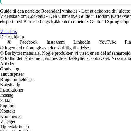
Guide til den perfekte Rosendahl vinkøler
•
Lær at dekorere dit julet
Videnskab om Cocktails
•
Den Ultimative Guide til Bodum Kaffekværn
ekspert med Blomsterbergs køkkentermometer
•
Guide til Spring Cope
Villa Pris
Del og hjælp
X
Facebook
Instagram
LinkedIn
YouTube
Pin
© Ingen del må gengives uden skriftlig tilladelse.
© Beskyttet materiale. Nogle produkter, vi viser, er en del af samarbejd
© Indholdet på denne hjemmeside er beskyttet af ophavsret. Vi samarbe
Artikler
Gratis ting
Tilbudspriser
Brugeranmeldelser
Købshjælp
Instruktioner
Indslag
Fakta
Support
Kontakt
Kommentar
Vi søger
Tip redaktionen