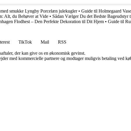
ræ med smukke Lyngby Porcelæn julekugler
•
Guide til Holmegaard Vase
: Alt, du Behøver at Vide
•
Sådan Vælger Du det Bedste Bageudstyr t
nhagen Flodhest – Den Perfekte Dekoration til Dit Hjem
•
Guide til Ru
terest
TikTok
Mail
RSS
saftaler, der kan give os en økonomisk gevinst.
jder med kommercielle partnere og modtager muligvis betaling ved køb.