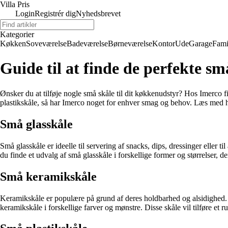
Villa Pris
Login
Registrér dig
Nyhedsbrevet
Kategorier
Køkken
Soveværelse
Badeværelse
Børneværelse
Kontor
Ude
Garage
Fami
Guide til at finde de perfekte s
Ønsker du at tilføje nogle små skåle til dit køkkenudstyr? Hos Imerco f
plastikskåle, så har Imerco noget for enhver smag og behov. Læs med her
Små glasskåle
Små glasskåle er ideelle til servering af snacks, dips, dressinger eller
du finde et udvalg af små glasskåle i forskellige former og størrelser, de
Små keramikskåle
Keramikskåle er populære på grund af deres holdbarhed og alsidighed. 
keramikskåle i forskellige farver og mønstre. Disse skåle vil tilføre et r