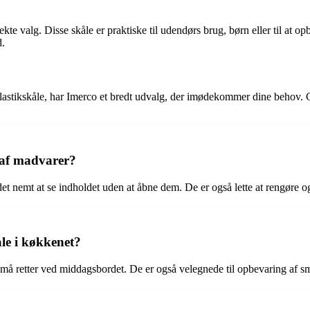
fekte valg. Disse skåle er praktiske til udendørs brug, børn eller til at 
d.
stikskåle, har Imerco et bredt udvalg, der imødekommer dine behov. Gå 
 af madvarer?
det nemt at se indholdet uden at åbne dem. De er også lette at rengør
le i køkkenet?
r små retter ved middagsbordet. De er også velegnede til opbevaring af