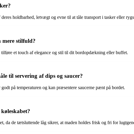
kker?
deres holdbarhed, letvægt og evne til at tåle transport i tasker eller ry
 mere stilfuld?
lføre et touch af elegance og stil til dit bordopdækning eller buffet.
åle til servering af dips og saucer?
der godt på temperaturen og kan præsentere saucerne pænt på bordet.
i køleskabet?
et, da de tætsluttende låg sikrer, at maden holdes frisk og fri for lugtgen