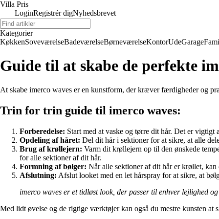
Villa Pris
Login
Registrér dig
Nyhedsbrevet
Kategorier
Køkken
Soveværelse
Badeværelse
Børneværelse
Kontor
Ude
Garage
Fami
Guide til at skabe de perfekte i
At skabe imerco waves er en kunstform, der kræver færdigheder og præci
Trin for trin guide til imerco waves:
Forberedelse:
Start med at vaske og tørre dit hår. Det er vigtig
Opdeling af håret:
Del dit hår i sektioner for at sikre, at alle d
Brug af krøllejern:
Varm dit krøllejern op til den ønskede tempera
for alle sektioner af dit hår.
Formning af bølger:
Når alle sektioner af dit hår er krøllet, ka
Afslutning:
Afslut looket med en let hårspray for at sikre, at bøl
imerco waves er et tidløst look, der passer til enhver lejlighed og
Med lidt øvelse og de rigtige værktøjer kan også du mestre kunsten at