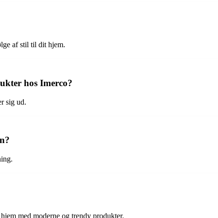
e af stil til dit hjem.
dukter hos Imerco?
r sig ud.
en?
ning.
s hjem med moderne og trendy produkter.