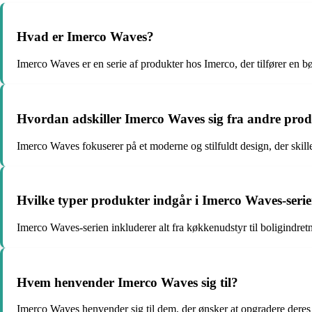
Hvad er Imerco Waves?
Imerco Waves er en serie af produkter hos Imerco, der tilfører en bølg
Hvordan adskiller Imerco Waves sig fra andre pro
Imerco Waves fokuserer på et moderne og stilfuldt design, der skille
Hvilke typer produkter indgår i Imerco Waves-seri
Imerco Waves-serien inkluderer alt fra køkkenudstyr til boligindret
Hvem henvender Imerco Waves sig til?
Imerco Waves henvender sig til dem, der ønsker at opgradere dere