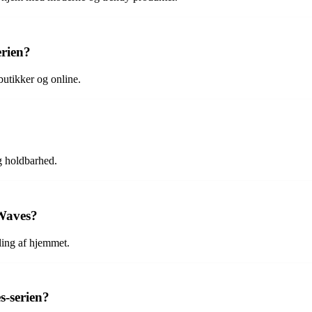
rien?
utikker og online.
g holdbarhed.
 Waves?
yling af hjemmet.
s-serien?