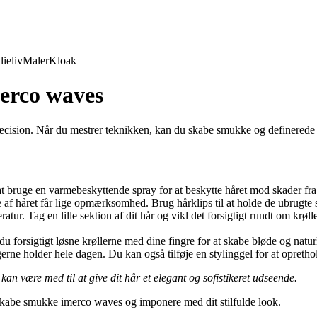
lieliv
Maler
Kloak
merco waves
sion. Når du mestrer teknikken, kan du skabe smukke og definerede bølg
t at bruge en varmebeskyttende spray for at beskytte håret mod skader fra
ele af håret får lige opmærksomhed. Brug hårklips til at holde de ubrugte 
tur. Tag en lille sektion af dit hår og vikl det forsigtigt rundt om krøl
n du forsigtigt løsne krøllerne med dine fingre for at skabe bløde og nat
gerne holder hele dagen. Du kan også tilføje en stylinggel for at opretho
 kan være med til at give dit hår et elegant og sofistikeret udseende.
 skabe smukke imerco waves og imponere med dit stilfulde look.