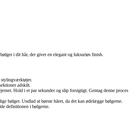
er i dit hår, der giver en elegant og luksuriøs finish.
 stylingværktøjer.
sektioner adskilt.
lejernet. Hold i et par sekunder og slip forsigtigt. Gentag denne proces
urlige bølger. Undlad at børste håret, da det kan ødelægge bølgerne.
lde definitionen i bølgerne.