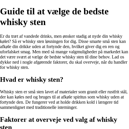
Guide til at vælge de bedste
whisky sten
Er du træt af vandede drinks, men ønsker stadig at nyde din whisky
kølet? Så er whisky sten løsningen for dig. Disse smarte små sten kan
afkøle din drikke uden at fortynde den, hvilket giver dig en ren og
uforfalsket smag. Men med så mange valgmuligheder på markedet kan
det være svært at vælge de bedste whisky sten til dine behov. Lad os
dykke ned i nogle afgørende faktorer, du skal overveje, når du handler
for whisky sten.
Hvad er whisky sten?
Whisky sten er små sten lavet af materialer som granit eller rustfrit stål,
der kan køles ned og bruges til at afkøle spiritus som whisky uden at
fortynde den. De fungerer ved at holde drikken kold i længere tid
sammenlignet med traditionelle isterninger.
Faktorer at overveje ved valg af whisky
sten