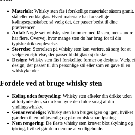
Materiale:
Whisky sten fås i forskellige materialer såsom granit,
stål eller endda glas. Hvert materiale har forskellige
kølingsegenskaber, så vælg det, der passer bedst til dine
præferencer.
Antal:
Nogle sæt whisky sten kommer med få sten, mens andre
har flere. Overvej, hvor mange sten du har brug for til din
typiske drikkeoplevelse.
Størrelse:
Størrelsen på whisky sten kan variere, så sørg for at
vælge en størrelse, der passer til dit glas og drikke.
Design:
Whisky sten fås i forskellige former og designs. Vælg et
design, der passer til din personlige stil eller som en gave til en
whiskykender.
Fordele ved at bruge whisky sten
Køling uden fortynding:
Whisky sten afkøler din drikke uden
at fortynde den, så du kan nyde den fulde smag af din
yndlingswhisky.
Genanvendelige:
Whisky sten kan bruges igen og igen, hvilket
gør dem til en miljøvenlig og økonomisk smart løsning.
Nem rengøring:
De fleste whisky sten kræver blot skylning og
tørring, hvilket gør dem nemme at vedligeholde.