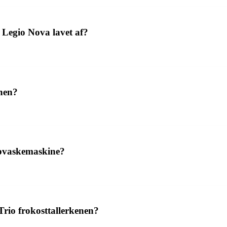
o Legio Nova lavet af?
enen?
opvaskemaskine?
rio frokosttallerkenen?