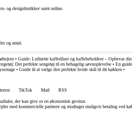
n- og designbutikker samt online.
ler og antal.
tøbejern
•
Guide: Lufttætte kaffedåser og kaffebeholdere – Opbevar din
etøj: Det perfekte sengetøj til en behagelig søvnoplevelse
•
En guide
ysestage
•
Guide til at vælge den perfekte hvide skål til dit køkken
•
terest
TikTok
Mail
RSS
saftaler, der kan give os en økonomisk gevinst.
jder med kommercielle partnere og modtager muligvis betaling ved køb.