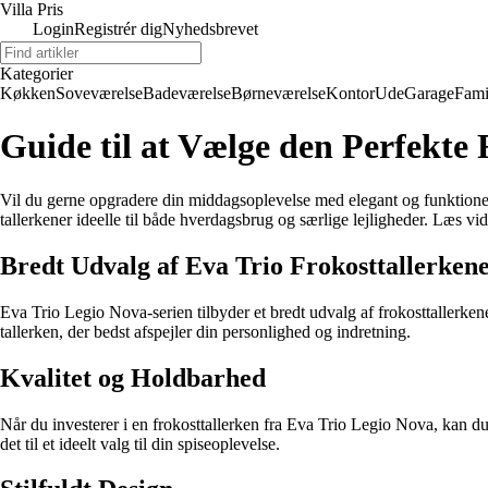
Villa Pris
Login
Registrér dig
Nyhedsbrevet
Kategorier
Køkken
Soveværelse
Badeværelse
Børneværelse
Kontor
Ude
Garage
Fami
Guide til at Vælge den Perfekte 
Vil du gerne opgradere din middagsoplevelse med elegant og funktionel
tallerkener ideelle til både hverdagsbrug og særlige lejligheder. Læs vider
Bredt Udvalg af Eva Trio Frokosttallerken
Eva Trio Legio Nova-serien tilbyder et bredt udvalg af frokosttallerkene
tallerken, der bedst afspejler din personlighed og indretning.
Kvalitet og Holdbarhed
Når du investerer i en frokosttallerken fra Eva Trio Legio Nova, kan du 
det til et ideelt valg til din spiseoplevelse.