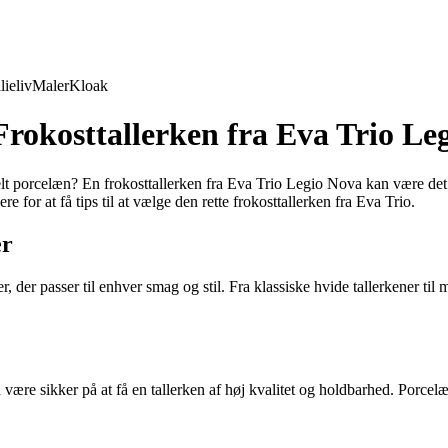
lieliv
Maler
Kloak
Frokosttallerken fra Eva Trio Le
t porcelæn? En frokosttallerken fra Eva Trio Legio Nova kan være det p
e for at få tips til at vælge den rette frokosttallerken fra Eva Trio.
er
r, der passer til enhver smag og stil. Fra klassiske hvide tallerkener t
være sikker på at få en tallerken af høj kvalitet og holdbarhed. Porcelæn