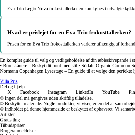
Eva Trio Legio Nova frokosttallerkenen kan købes i udvalgte køkke
Hvad er prislejet for en Eva Trio frokosttallerken?
Prisen for en Eva Trio frokosttallerken varierer afhængig af forhand
En komplet guide til valg og vedligeholdelse af din æbleskivepande i s
•
Bordskånere – Beskyt dit bord med stil
•
Södahl Organic Common Seng
Normann Copenhagen Lysestage – En guide til at vælge den perfekte l
Villa Pris
Del og hjælp
X
Facebook
Instagram
LinkedIn
YouTube
Pin
© Ingen del må gengives uden skriftlig tilladelse.
© Beskyttet materiale. Nogle produkter, vi viser, er en del af samarbejd
© Indholdet på denne hjemmeside er beskyttet af ophavsret. Vi samarbe
Artikler
Gratis ting
Tilbudspriser
Brugeranmeldelser