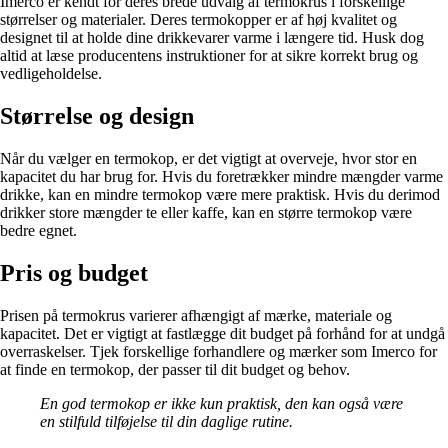
Imerco er kendt for deres brede udvalg af termokrus i forskellige
størrelser og materialer. Deres termokopper er af høj kvalitet og
designet til at holde dine drikkevarer varme i længere tid. Husk dog
altid at læse producentens instruktioner for at sikre korrekt brug og
vedligeholdelse.
Størrelse og design
Når du vælger en termokop, er det vigtigt at overveje, hvor stor en
kapacitet du har brug for. Hvis du foretrækker mindre mængder varme
drikke, kan en mindre termokop være mere praktisk. Hvis du derimod
drikker store mængder te eller kaffe, kan en større termokop være
bedre egnet.
Pris og budget
Prisen på termokrus varierer afhængigt af mærke, materiale og
kapacitet. Det er vigtigt at fastlægge dit budget på forhånd for at undgå
overraskelser. Tjek forskellige forhandlere og mærker som Imerco for
at finde en termokop, der passer til dit budget og behov.
En god termokop er ikke kun praktisk, den kan også være
en stilfuld tilføjelse til din daglige rutine.