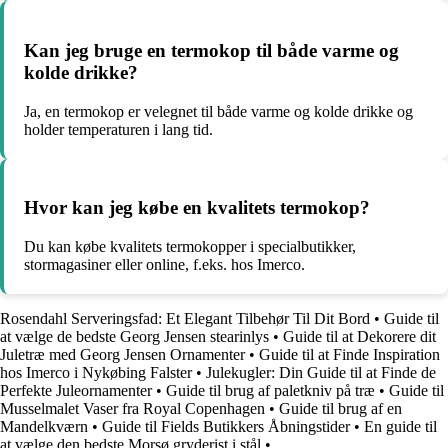
Kan jeg bruge en termokop til både varme og
kolde drikke?
Ja, en termokop er velegnet til både varme og kolde drikke og
holder temperaturen i lang tid.
Hvor kan jeg købe en kvalitets termokop?
Du kan købe kvalitets termokopper i specialbutikker,
stormagasiner eller online, f.eks. hos Imerco.
Rosendahl Serveringsfad: Et Elegant Tilbehør Til Dit Bord
•
Guide til
at vælge de bedste Georg Jensen stearinlys
•
Guide til at Dekorere dit
Juletræ med Georg Jensen Ornamenter
•
Guide til at Finde Inspiration
hos Imerco i Nykøbing Falster
•
Julekugler: Din Guide til at Finde de
Perfekte Juleornamenter
•
Guide til brug af paletkniv på træ
•
Guide til
Musselmalet Vaser fra Royal Copenhagen
•
Guide til brug af en
Mandelkværn
•
Guide til Fields Butikkers Åbningstider
•
En guide til
at vælge den bedste Morsø gryderist i stål
•