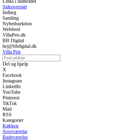
Links i indholdet
Sideoversigt
Indlæg
Samling
Nyhedssektion
Webfeed
VillaPris.dk
BB Digital
hej@bbdigital.dk
Villa Pris
Del og hjælp
X
Facebook
Instagram
LinkedIn
YouTube
Pinterest
TikTok
Mail
RSS
Kategorier
Køkken
Soveværelse
Badeværelse