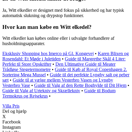
Ja, Witt elkedler er designet med fokus på sikkerhed og har typisk
automatisk slukning og drypstop funktioner.
Hvor kan man købe en Witt elkedel?
Witt elkedler kan købes online eller i udvalgte forhandlere af
husholdningsapparater.
Eksklusiv Shopping hos Imerco på Gl. Kongevej
•
Karen Blixen og
Rosendahl: Et Møde i Juletiden
•
Guide til Margrethe Skål 4 Liter:
Perfekt til Store Opskrifter
•
Den Ultimative Guide til Meater
Trådløse Stegetermometre
•
Guide til Køb af Royal Copenhagen 2.
Sortering Mega Mussel
•
Guide til det perfekte Lyngby salt og peber
sæt
•
Guide til at vælge mellem Vesterbro Vasen og Lyngby
Vesterbro Vase
•
Guide til Valg af den Rette Boghylde til Dit Hjem
•
Guide til Valg af Urtekniv og Skrællekniv
•
Guide til Bodum
Termokrus og Rejsekrus
•
Villa Pris
Del og hjælp
X
Facebook
Instagram