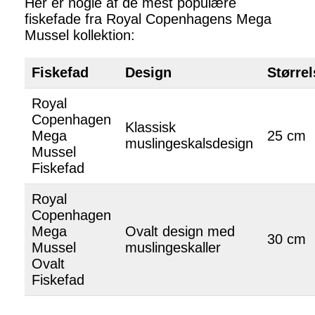
Her er nogle af de mest populære
fiskefade fra Royal Copenhagens Mega
Mussel kollektion:
Fiskefad
Design
Størrel
Royal
Copenhagen
Klassisk
Mega
25 cm
muslingeskalsdesign
Mussel
Fiskefad
Royal
Copenhagen
Mega
Ovalt design med
30 cm
Mussel
muslingeskaller
Ovalt
Fiskefad