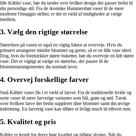
lille Kähler vase, bør du tænke over hvilket design der passer bedst til
din personlige stil. Fra de ikoniske Hammershøi vaser til de mere
moderne Omaggio striber, er der et væld af muligheder at vælge
imellem.
3. Vælg den rigtige størrelse
Størrelsen på vasen er også en vigtig faktor at overveje. Hvis du
primært arrangerer mindre blomster og grene, så er en lille vase ideel.
Dog, hvis du foretrækker større buketter, bør du overveje en lidt større
vase. Det er vigtigt at vælge en størrelse, der passer til de
blomsterarrangementer, du normalt laver.
4. Overvej forskellige farver
Små Kähler vaser fås i et væld af farver. Fra de traditionelle hvide og
sorte vaser til mere farverige varianter som blå, grøn og rød. Tænk
over hvilken farve der bedst supplerer dine blomster samt din øvrige
indretning. En farverig vase kan tilføre et livligt touch til ethvert rum.
5. Kvalitet og pris
Kähler er kendt for deres høje kvalitet og tidløse design. Når du