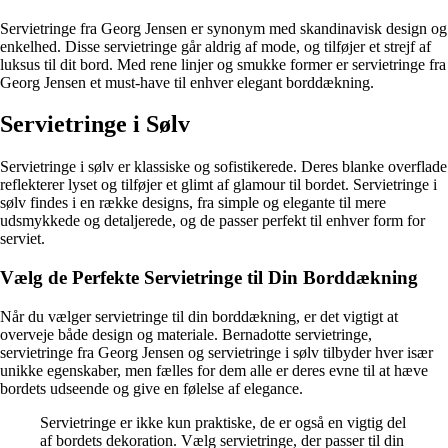
Servietringe fra Georg Jensen er synonym med skandinavisk design og
enkelhed. Disse servietringe går aldrig af mode, og tilføjer et strejf af
luksus til dit bord. Med rene linjer og smukke former er servietringe fra
Georg Jensen et must-have til enhver elegant borddækning.
Servietringe i Sølv
Servietringe i sølv er klassiske og sofistikerede. Deres blanke overflade
reflekterer lyset og tilføjer et glimt af glamour til bordet. Servietringe i
sølv findes i en række designs, fra simple og elegante til mere
udsmykkede og detaljerede, og de passer perfekt til enhver form for
serviet.
Vælg de Perfekte Servietringe til Din Borddækning
Når du vælger servietringe til din borddækning, er det vigtigt at
overveje både design og materiale. Bernadotte servietringe,
servietringe fra Georg Jensen og servietringe i sølv tilbyder hver især
unikke egenskaber, men fælles for dem alle er deres evne til at hæve
bordets udseende og give en følelse af elegance.
Servietringe er ikke kun praktiske, de er også en vigtig del
af bordets dekoration. Vælg servietringe, der passer til din