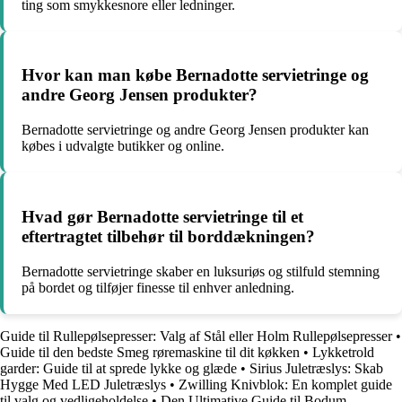
ting som smykkesnore eller ledninger.
Hvor kan man købe Bernadotte servietringe og
andre Georg Jensen produkter?
Bernadotte servietringe og andre Georg Jensen produkter kan
købes i udvalgte butikker og online.
Hvad gør Bernadotte servietringe til et
eftertragtet tilbehør til borddækningen?
Bernadotte servietringe skaber en luksuriøs og stilfuld stemning
på bordet og tilføjer finesse til enhver anledning.
Guide til Rullepølsepresser: Valg af Stål eller Holm Rullepølsepresser
•
Guide til den bedste Smeg røremaskine til dit køkken
•
Lykketrold
garder: Guide til at sprede lykke og glæde
•
Sirius Juletræslys: Skab
Hygge Med LED Juletræslys
•
Zwilling Knivblok: En komplet guide
til valg og vedligeholdelse
•
Den Ultimative Guide til Bodum