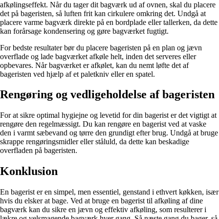
afkølingseffekt. Når du tager dit bagværk ud af ovnen, skal du placere
det på bageristen, så luften frit kan cirkulere omkring det. Undgå at
placere varme bagværk direkte på en bordplade eller tallerken, da dette
kan forårsage kondensering og gøre bagværket fugtigt.
For bedste resultater bør du placere bageristen på en plan og jævn
overflade og lade bagværket afkøle helt, inden det serveres eller
opbevares. Når bagværket er afkølet, kan du nemt løfte det af
bageristen ved hjælp af et paletkniv eller en spatel.
Rengøring og vedligeholdelse af bageristen
For at sikre optimal hygiejne og levetid for din bagerist er det vigtigt at
rengøre den regelmæssigt. Du kan rengøre en bagerist ved at vaske
den i varmt sæbevand og tørre den grundigt efter brug. Undgå at bruge
skrappe rengøringsmidler eller ståluld, da dette kan beskadige
overfladen på bageristen.
Konklusion
En bagerist er en simpel, men essentiel, genstand i ethvert køkken, især
hvis du elsker at bage. Ved at bruge en bagerist til afkøling af dine
bagværk kan du sikre en jævn og effektiv afkøling, som resulterer i
lækre og velsmagende bagværk hver gang. Så næste gang du bager, så