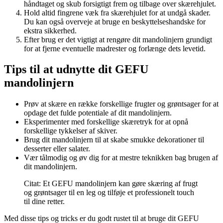
håndtaget og skub forsigtigt frem og tilbage over skærehjulet.
Hold altid fingrene væk fra skærehjulet for at undgå skader.
Du kan også overveje at bruge en beskyttelseshandske for
ekstra sikkerhed.
Efter brug er det vigtigt at rengøre dit mandolinjern grundigt
for at fjerne eventuelle madrester og forlænge dets levetid.
Tips til at udnytte dit GEFU
mandolinjern
Prøv at skære en række forskellige frugter og grøntsager for at
opdage det fulde potentiale af dit mandolinjern.
Eksperimenter med forskellige skæretryk for at opnå
forskellige tykkelser af skiver.
Brug dit mandolinjern til at skabe smukke dekorationer til
desserter eller salater.
Vær tålmodig og øv dig for at mestre teknikken bag brugen af
dit mandolinjern.
Citat: Et GEFU mandolinjern kan gøre skæring af frugt
og grøntsager til en leg og tilføje et professionelt touch
til dine retter.
Med disse tips og tricks er du godt rustet til at bruge dit GEFU