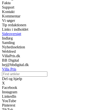
Fakta
Support
Kontakt
Kommentar
Vi søger
Tip redaktionen
Links i indholdet
Sideoversigt
Indlæg
Samling
Nyhedssektion
Webfeed
VillaPris.dk
BB Digital
hej@bbdigital.dk
Villa Pris
Del og hjælp
X
Facebook
Instagram
LinkedIn
YouTube
Pinterest
TikTok