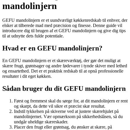
mandolinjern
GEFU mandolinjern er et uundværligt køkkenredskab til enhver, der
elsker at tilberede mad med præcision og finesse. Denne guide vil
introducere dig til brugen af et GEFU mandolinjern og give dig tips
til at udnytte dets fulde potentiale.
Hvad er en GEFU mandolinjern?
En GEFU mandolinjern er et skæreværktøj, der gør det muligt at
skære frugt, grøntsager og andre fødevarer i tynde skiver med lethed
og ensartethed. Det er et praktisk redskab til at opnå professionelle
resultater i dit eget køkken.
Sådan bruger du dit GEFU mandolinjern
Først og fremmest skal du sørge for, at dit mandolinjern er rent
og skarpt, da dette vil sikre et præcist skæ resultat.
Indstil tykkelsen på skiverne ved at justere skærehjulet på
mandolinjernet. Vær opmærksom på sikkerhedslåsen, så du
undgår uheldige skæreskader.
Placer den frugt eller grøntsag, du ønsker at skære, på