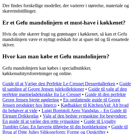
Der findes forskellige modeller, der varierer i størrelse, materiale og
skæreindstillinger.
Er et Gefu mandolinjern et must-have i køkkenet?
Hvis du ofte skærer frugt og grøntsager i køkkenet, så kan et Gefu
mandolinjern være et nyttigt redskab for at spare tid og få ensartede
skiver.
Hvor kan man købe et Gefu mandolinjern?
Gefu mandolinjern kan købes i specialbutikker,
køkkenudstyrsforretninger og online.
Guide til at Vælge den Perfekte Le Creuset Desserttallerken
•
Guide
til samling af Georg Jensen julekollektioner
•
Guide til valg af den
perfekte marmeladekrukke fra Le Creuset
•
Guide til den perfekte
Georg Jensen hjerte nøglering
•
En omfattende guide til Georg
Jensen produkter hos Imerco
•
Kødhakker til KitchenAid: Alt hvad
du behøver at vide
•
Luigi Bormioli Aero Vandglas – En Guide til
Elegant Drikkeglas
•
Valg af den bedste symaskine for begyndere:
En guide til at vælge den rette symaskine
•
Guide til Lyngby
Tumbler Glas: En farverig tilføjelse til din borddækning
•
Guide til
Brug af Ditte Julies Silikoneform: Forme og Opskrifter
•