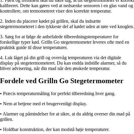
1. Først og fremmest skal du sikre dig, at dit stegetermometer er korrekt
kalibreret. Dette kan gøres ved at nedsænke sensoren i en glas vand og
kontrollere, om termometeret viser den korrekte temperatur.
2. Inden du placerer kødet på grillen, skal du indsætte
stegetermometeret i den tykkeste del af kødet uden at røre ved knoglen.
3. Sørg for at følge de anbefalede tilberedningstemperaturer for
forskellige typer kød. Grilln Go stegetermometer leveres ofte med en
praktisk guide til disse temperaturer.
4. Luk låget på din grill og overvåg temperaturen via det digitale
display på stegetermometeret. Du kan endda indstille alarmer, så du
bliver advisering, når din mad når den ønskede temperatur.
Fordele ved Grilln Go Stegetermometer
• Præcis temperaturmåling for perfekt tilberedning hver gang.
• Nem at betjene med et brugervenligt display.
• Alarmer og påmindelser for at sikre, at du aldrig overser din mad på
grillen.
• Holdbar konstruktion, der kan modstå høje temperaturer.