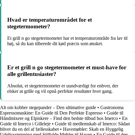
Hvad er temperaturområdet for et
stegetermometer?
Et grill n go stegetermometer har et temperaturområde fra lav til
høj, så du kan tilberede dit kød præcis som ønsket.
Er et grill n go stegetermometer et must-have for
alle grillentusiaster?
Absolut, et stegetermometer er uundværligt for enhver, der
elsker at grille og vil opnå perfekte resultater hver gang.
Alt om kobber stegepander – Den ultimative guide
•
Gastronoma
Espressomaskine: En Guide til Den Perfekte Espresso
•
Guide til
Håndmixere og Elpiskere – Find den bedste tilbud hos Imerco
•
En
Guide til Imerco i Gilleleje
•
Guide til medlemskab af Imerco: Sådan
bliver du en del af fællesskabet
•
Havemøbler: Skab en Hyggelig
Udelivsstemning med Stilfulde Møbler til Haven
•
En Guide til den