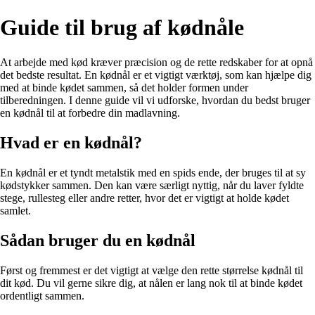
Guide til brug af kødnåle
At arbejde med kød kræver præcision og de rette redskaber for at opnå
det bedste resultat. En kødnål er et vigtigt værktøj, som kan hjælpe dig
med at binde kødet sammen, så det holder formen under
tilberedningen. I denne guide vil vi udforske, hvordan du bedst bruger
en kødnål til at forbedre din madlavning.
Hvad er en kødnål?
En kødnål er et tyndt metalstik med en spids ende, der bruges til at sy
kødstykker sammen. Den kan være særligt nyttig, når du laver fyldte
stege, rullesteg eller andre retter, hvor det er vigtigt at holde kødet
samlet.
Sådan bruger du en kødnål
Først og fremmest er det vigtigt at vælge den rette størrelse kødnål til
dit kød. Du vil gerne sikre dig, at nålen er lang nok til at binde kødet
ordentligt sammen.