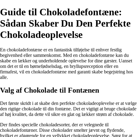
Guide til Chokoladefontæne:
Sådan Skaber Du Den Perfekte
Chokoladeoplevelse
En chokoladefontæne er en fantastisk tilføjelse til enhver festlig
begivenhed eller sammenkomst. Med en chokoladefontæne kan du
skabe en lækker og underholdende oplevelse for dine gæster. Uanset
om det er til en børnefødselsdag, en bryllupsreception eller en
firmafest, vil en chokoladefontæne med garanti skabe begejstring hos
alle.
Valg af Chokolade til Fontænen
Det første skridt i at skabe den perfekte chokoladeoplevelse er at vælge
den rigtige chokolade til din fontæne. Det er vigtigt at bruge chokolade
af høj kvalitet, da dette vil sikre en glat og lækker strøm af chokolade.
Der findes specielle chokoladesorter, der er velegnede til
chokoladefontæner. Disse chokolader smelter jævnt og flydende,
hvilket er afgørende for en vellykket chokoladeoplevelse. Sørg for at