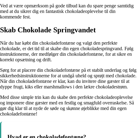
Ved at være opmærksom på gode tilbud kan du spare penge samtidig
med at du sikrer dig en fantastisk chokoladeoplevelse til din
kommende fest.
Skab Chokolade Springvandet
Når du har købt din chokoladefontæne og valgt den perfekte
chokolade, er det tid til at skabe din egen chokoladespringvand. Følg
instruktionerne, der medfølger din chokoladefontæne, for at sikre en
korrekt opsætning og drift.
Sørg for at placere din chokoladefontæne på et stabilt underlag og følg
sikkerhedsinstruktionerne for at undgå uheld og sprøjt med chokolade.
Når din chokoladefontæne er klar, kan du invitere dine gæster til at
dyppe frugt, kiks eller marshmallows i den lækre chokoladestrøm.
Med disse simple trin kan du skabe den perfekte chokoladeoplevelse
og imponere dine gæster med en festlig og smagfuld overraskelse. Så
gør dig klar til at nyde de søde og skønne øjeblikke med din egen
chokoladefontæne!
Hvad er en chokoladefontæne?