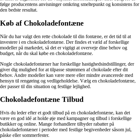
følge producentens anvisninger omkring smeltepunkt og konsistens for
den bedste resultat.
Køb af Chokoladefontæne
Når du har valgt den rette chokolade til din fontæne, er det tid til at
investere i en chokoladefontæne. Der findes et væld af forskellige
modeller på markedet, så det er vigtigt at overveje dine behov og
budget, når du skal købe en chokoladefontæne.
Nogle chokoladefontæner har forskellige hastighedsindstillinger, der
giver dig mulighed for at tilpasse strømmen af chokolade efter dit
behov. Andre modeller kan være mere eller mindre avancerede med
hensyn til rengøring og vedligeholdelse. Vælg en chokoladefontæne,
der passer til din situation og festlige lejlighed.
Chokoladefontæne Tilbud
Hvis du leder efter et godt tilbud på en chokoladefontæne, kan det
være en god idé at holde øje med kampagner og tilbud i forskellige
butikker og online. Mange forhandlere tilbyder rabatter på
chokoladefontæner i perioder med festlige begivenheder såsom jul,
påske eller sommerfester.